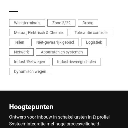
processen. Een voorbeeld: de visuele
tolerantiecontrole met led-verkeerslichtfunctie -
slechts één van de vele sterke punten van de
eenvoudig integreerbare iS25.
Weegterminals
Zone 2/22
Droog
Metaal, Elektrisch & Chemie
Tolerantie controle
Tellen
Niet-gevaarlijk gebied
Logistiek
Netwerk
Apparaten en systemen
Industriëel wegen
Industrieweegschalen
Dynamisch wegen
Hoogtepunten
Ontwerp voor inbouw in schakelkasten in Ω profiel
Systeemintegratie met hoge procesveiligheid