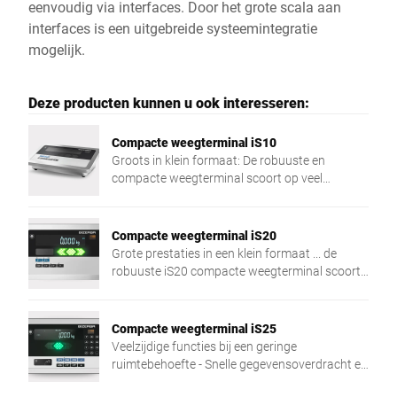
eenvoudig via interfaces. Door het grote scala aan
interfaces is een uitgebreide systeemintegratie
mogelijk.
Deze producten kunnen u ook interesseren:
Compacte weegterminal iS10
Groots in klein formaat: De robuuste en
compacte weegterminal scoort op veel
gebieden – controleren, orderpicken,
verpakken, afleveren, documenteren en
inventariseren.
Compacte weegterminal iS20
Grote prestaties in een klein formaat ... de
robuuste iS20 compacte weegterminal scoort
punten in diverse bedrijfsprocessen:
controleren, picken, verpakken, leveren,
documenteren en inventariseren. Hij is
Compacte weegterminal iS25
eenvoudig te bedienen en heeft een
Veelzijdige functies bij een geringe
roestvrijstalen ontwerp.
ruimtebehoefte - Snelle gegevensoverdracht en
efficiënte bediening zorgen voor soepele