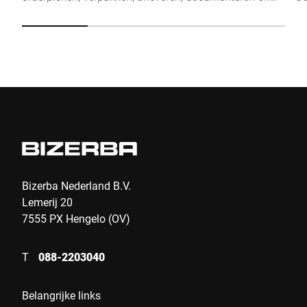
inventariseren.
le
ee
on
Bizerba Nederland B.V.
Lemerij 20
7555 PX Hengelo (OV)
T
088-2203040
Belangrijke links