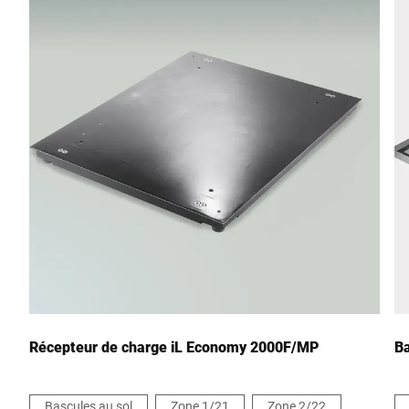
Récepteur de charge iL Economy 2000F/MP
Ba
Bascules au sol
Zone 1/21
Zone 2/22