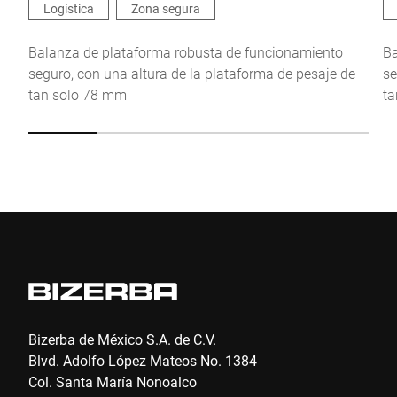
Logística
Zona segura
Balanza de plataforma robusta de funcionamiento
Ba
seguro, con una altura de la plataforma de pesaje de
se
tan solo 78 mm
ta
Bizerba de México S.A. de C.V.
Blvd. Adolfo López Mateos No. 1384
Col. Santa María Nonoalco