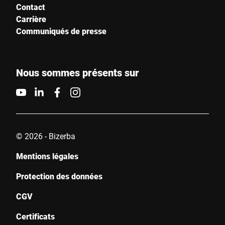
Contact
Carrière
Communiqués de presse
Ville *
Pays *
Nous sommes présents sur
Votre demande *
© 2026 - Bizerba
Mentions légales
Protection des données
CGV
Je confirme par la présente que j'accepte l'utilisation de mes
données pour traiter cette demande . De plus amples
Certificats
informations peuvent être trouvées dans le
Déclaration de