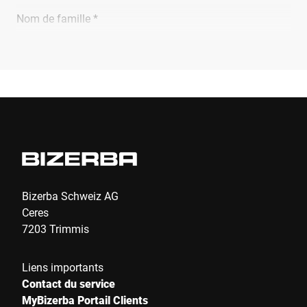
Nom de famille *
Entreprise *
E-Mail *
Téléphone *
Bizerba Schweiz AG
Ceres
7203 Trimmis
Rue *
Liens importants
Contact du service
Code postal *
MyBizerba Portail Clients