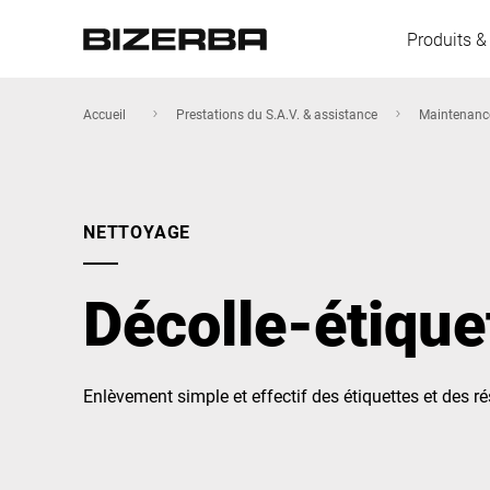
Produits &
Accueil
Prestations du S.A.V. & assistance
Maintenance
L'Europe
NETTOYAGE
Amérique
Décolle-étique
Asie
Enlèvement simple et effectif des étiquettes et des ré
Australie