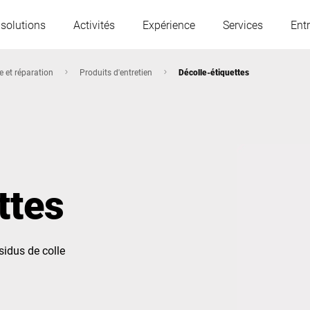
 solutions
Activités
Expérience
Services
Entr
 et réparation
Produits d'entretien
Décolle-étiquettes
L'Autriche
Belgique
France
Allemagne
ttes
Hongrie
Italie
sidus de colle
Pologne
Portugal
Serbie
Slovaquie