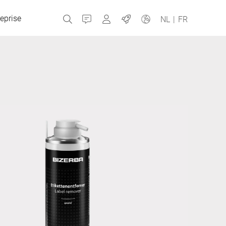
eprise
Contact
MyBizerba
Emplois
NL
|
FR
République tchèque
Grèce
Pays-Bas
Russie
Espagne