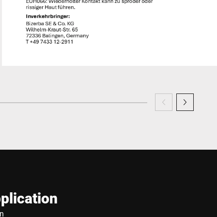
plication
n