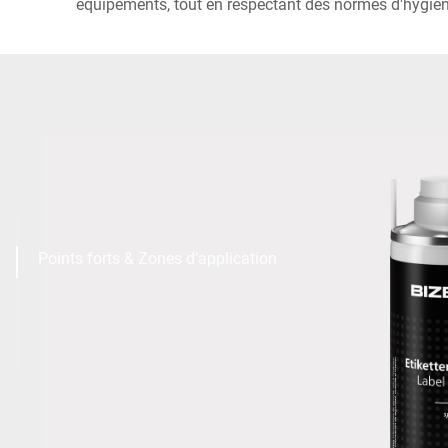
équipements, tout en respectant des normes d'hygiène
Points forts & Zones d’application