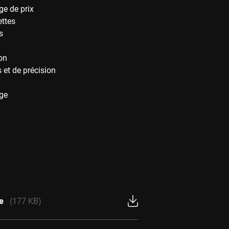
ge de prix
ettes
s
on
et de précision
ge
e
(177 KB)