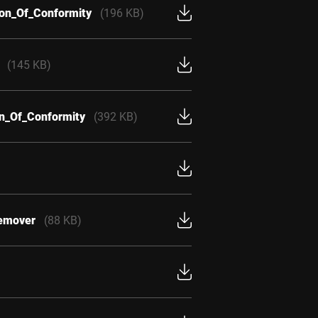
ion_Of_Conformity
(196 KB)
(145 KB)
on_Of_Conformity
(392 KB)
remover
(88 KB)