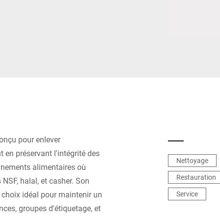
Suisse
Turquie
Royaume-Uni
onçu pour enlever
t en préservant l'intégrité des
Nettoyage
ronnements alimentaires où
Restauration
s NSF, halal, et casher. Son
n choix idéal pour maintenir un
Service
ces, groupes d'étiquetage, et