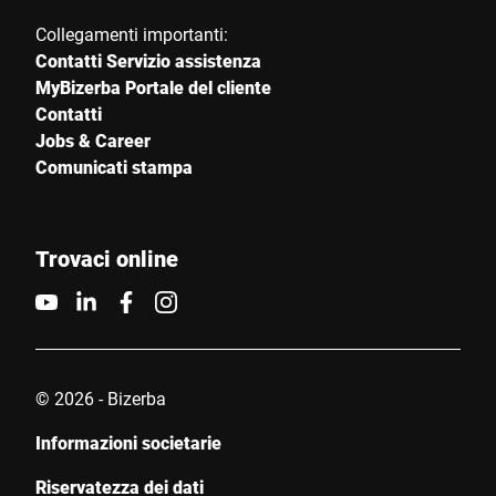
Collegamenti importanti:
Matricola
Contatti Servizio assistenza
MyBizerba Portale del cliente
Contatti
Il tuo messaggio *
Jobs & Career
Comunicati stampa
Trovaci online
Continua a confermare che accetto l'uso dei miei dati per
elaborare questa richiesta. Ulteriori informazioni sono disponibili
in
Dichiarazione di protezione dei dati
*
© 2026 - Bizerba
Anti-Robot Verification
Informazioni societarie
Click to start verification
Friendly
Captcha ⇗
Riservatezza dei dati