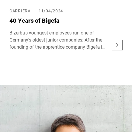
CARRIERA
|
11/04/2024
40 Years of Bigefa
Bizerba's youngest employees run one of
Germany's oldest junior companies: After the
founding of the apprentice company Bigefa in
1984 and a successful testing phase, the entry
into the commercial register took place in
1985. Because: "If we do it, we do it right," was
the opinion of the then managing director
Günther Kraut. Thus, Bigefa became one of the
first legally and economically independent
junior companies in Germany.