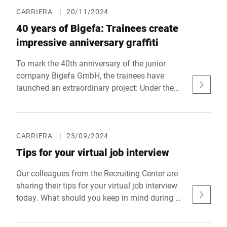
gender.
CARRIERA
|
20/11/2024
40 years of Bigefa: Trainees create
impressive anniversary graffiti
To mark the 40th anniversary of the junior
company Bigefa GmbH, the trainees have
launched an extraordinary project: Under the
creative direction of Jasmin Seemann, an
impressive graffiti campaign was created in
July. The aim was to create a work of art as a
team that would not only serve as a lasting
CARRIERA
|
23/09/2024
reminder of this special anniversary, but also
Tips for your virtual job interview
express the solidarity with Balingen and
Bizerba.
Our colleagues from the Recruiting Center are
sharing their tips for your virtual job interview
today. What should you keep in mind during a
virtual interview, and how can you best prepare
for it?