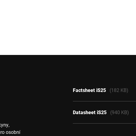
Factsheet iS25
(182 KB)
Datasheet iS25
(940 KB)
kyny,
pro osobní