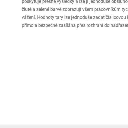
poskytuje přesné výsledky a lze ji jednoduše obsluho
žluté a zelené barvě zobrazují všem pracovníkům ry
vážení. Hodnoty tary lze jednoduše zadat číslicovou 
přímo a bezpečně zasílána přes rozhraní do nadřaz