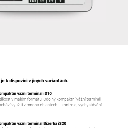
Ukrajina
e k dispozici v jiných variantách.
ompaktní vážní terminál iS10
elikost v malém formátu: Odolný kompaktní vážní terminál
achází využití v mnoha oblastech – kontrola, vychystávání,
alení, expedice, dokumentace a inventura
ompaktní vážní terminál Bizerba iS20