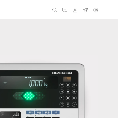
t
Kontakt
MyBizerba
Práce
Česká republika
Řecko
Holandsko
Rusko
Španělsko