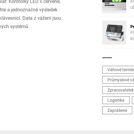
vat: Kontrolky LED v červené,
K
ü
chle a jednoznačně výsledek
E
klávesnicí. Data z vážení jsou
ených systémů.
P
P
k
Váhové termin
Průmyslové v
Zpracovatelsk
Logistika
Zaprášené