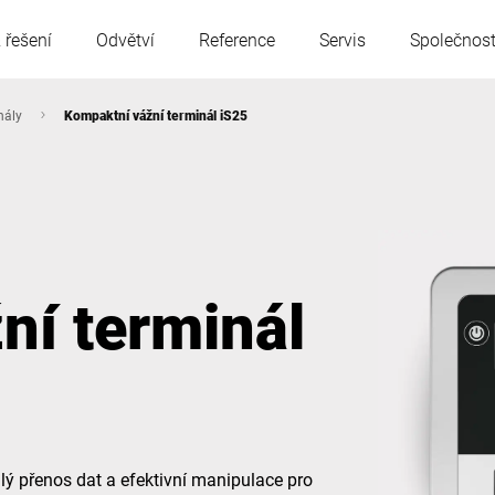
 řešení
Odvětví
Reference
Servis
Společnos
nály
Kompaktní vážní terminál iS25
Rakousko
Belgie
Francie
Německo
ní terminál
Maďarsko
Itálie
Polsko
Portugalsko
Srbsko
Slovensko
lý přenos dat a efektivní manipulace pro