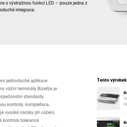
ance s výstražnou funkcí LED – pouze jedna z
oduché integrace.
Švýcarsko
Turecko
Spojené království
Tento výrobek j
pro jednoduché aplikace
y vážní terminály Bizerba je
K
ezpečnostní standardy.
V
sou kontroly, kompletace,
n
b
e vysoké nároky při vážení,
á kontrola tolerance
K