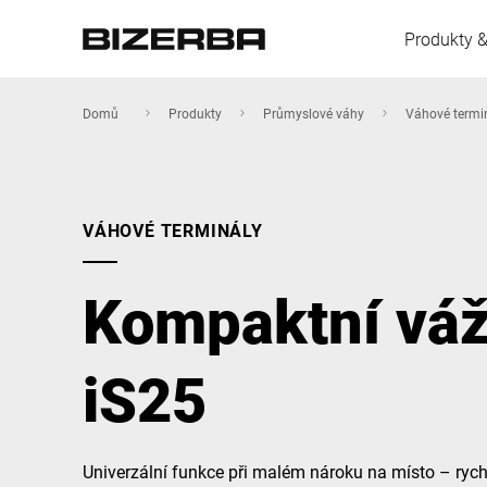
Produkty &
Domů
Produkty
Průmyslové váhy
Váhové termi
Evropa
VÁHOVÉ TERMINÁLY
Amerika
Kompaktní váž
Asie
iS25
Austrálie
Univerzální funkce při malém nároku na místo – rych