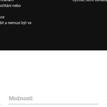
počítání nebo
nce
it a nemusí být ve
Možnosti