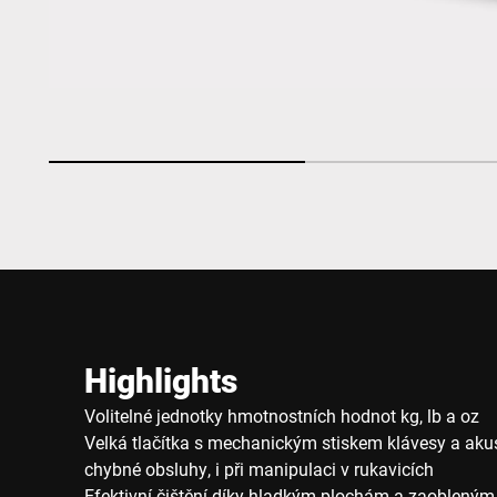
Highlights
Volitelné jednotky hmotnostních hodnot kg, lb a oz
Velká tlačítka s mechanickým stiskem klávesy a ak
chybné obsluhy, i při manipulaci v rukavicích
Efektivní čištění díky hladkým plochám a zaoblený