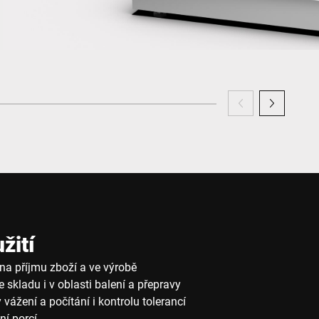
žití
na příjmu zboží a ve výrobě
e skladu i v oblasti balení a přepravy
 vážení a počítání i kontrolu tolerancí
ní porcí