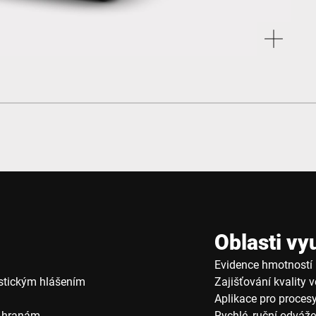
Oblasti vyu
Evidence hmotností 
ustickým hlášením
Zajišťování kvality v
Aplikace pro procesy
m hranám
Rychlé, ruční odváže