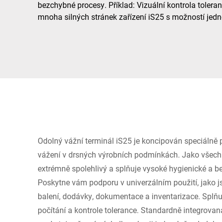
Afrika
bezchybné procesy. Příklad: Vizuální kontrola toler
mnoha silných stránek zařízení iS25 s možností jedn
Globální web
Odolný vážní terminál iS25 je koncipován speciálně 
vážení v drsných výrobních podmínkách. Jako všechn
extrémně spolehlivý a splňuje vysoké hygienické a b
Poskytne vám podporu v univerzálním použití, jako j
balení, dodávky, dokumentace a inventarizace. Splňuj
počítání a kontrole tolerance. Standardně integrovan