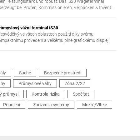
lein, leistungsstark und robust: Das iS20 Wägeterminal
berzeugt bei Prüfen, Kommissionieren, Verpacken & Inventur.
infach bedienbar, Edelstahl.
růmyslový vážní terminál iS30
řesvědčivý ve všech oblastech použití díky svému
ompaktnímu provedení a velkému plně grafickému displeji
ály
Suché
Bezpečné prostředí
áhy
Průmyslové váhy
Zóna 2/22
ý průmysl
Kontrola rizika
Spočítat
Připojení
Zařízení a systémy
Mokré/Vlhké