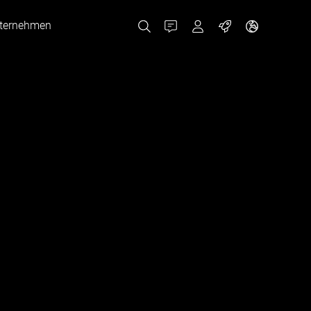
ternehmen
Kontakt
MyBizerba
Jobs
Tschechien
Griechenland
Niederlande
Russland
Spanien