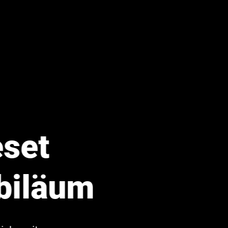
eset
biläum