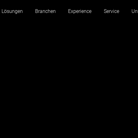
& Lösungen
Branchen
Experience
Service
Un
Österreich
Belgien
Frankreich
Deutschland
Ungarn
Italien
Polen
Portugal
Serbien
Slowakei