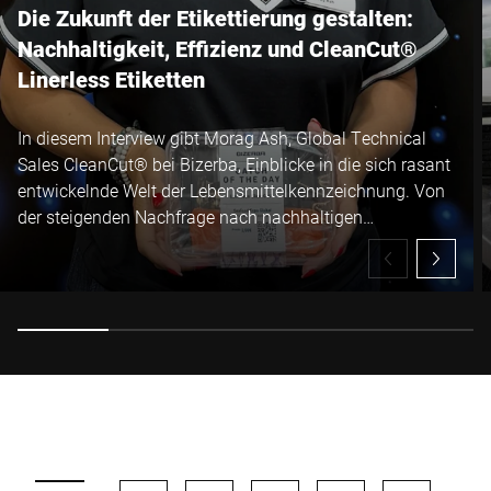
Die Zukunft der Etikettierung gestalten:
Nachhaltigkeit, Effizienz und CleanCut®
Linerless Etiketten
In diesem Interview gibt Morag Ash, Global Technical
Sales CleanCut® bei Bizerba, Einblicke in die sich rasant
entwickelnde Welt der Lebensmittelkennzeichnung. Von
der steigenden Nachfrage nach nachhaltigen
Verpackungen und Etiketten bis hin zu den betrieblichen
und ökologischen Vorteilen der trägerlosen CleanCut®
Etiketten von Bizerba: Morag erläutert, wie Hersteller
Abfälle reduzieren, die Anlagenverfügbarkeit erhöhen und
erhebliche Effizienzpotenziale in der Produktion
erschließen können – und dabei zugleich den
veränderten Erwartungen des Handels und neuen
gesetzlichen Anforderungen gerecht werden.