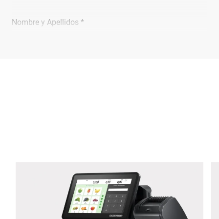
Nombre y Apellidos *
Empresa *
Email *
Teléfono *
Calle *