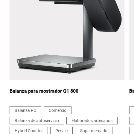
Código postal *
Ciudad *
País *
Escríbenos tu mensaje *
Balanza para mostrador Q1 800
Ba
Balanza PC
Comercio
Balanza de autoservicio
Elaborados artesanos
Por la presente confirmo que acepto el uso de mis datos para
procesar esta solicitud Se puede encontrar más información en
Hybrid Counter
Pesaje
Supermercado