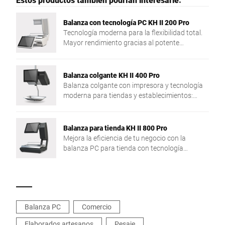
Balanza con tecnología PC KH II 200 Pro
Tecnología moderna para la flexibilidad total.
Mayor rendimiento gracias al potente
procesador Intel® Quad Core y la amplia
memoria principal.
Balanza colgante KH II 400 Pro
Balanza colgante con impresora y tecnología
moderna para tiendas y establecimientos:
Flexibilidad y rendimiento mejorado gracias a
su procesador Intel® Quad Core y amplia
memoria RAM.
Balanza para tienda KH II 800 Pro
Mejora la eficiencia de tu negocio con la
balanza PC para tienda con tecnología
moderna y mayor rendimiento.
Balanza PC
Comercio
Elaborados artesanos
Pesaje