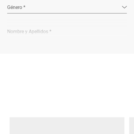
Género *
Nombre y Apellidos *
Empresa *
Email *
Teléfono *
Calle *