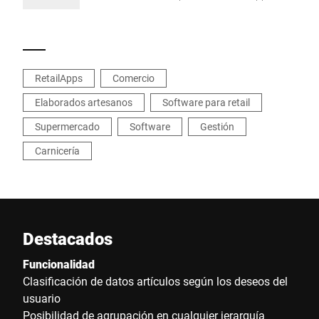
CustomerSearch las posibilidades de
búsqueda en los datos maestros de clientes de
su balanza.
RetailApps
Comercio
Elaborados artesanos
Software para retail
Supermercado
Software
Gestión
Carnicería
Destacados
Funcionalidad
Clasificación de datos artículos según los deseos del
usuario
Posibilidad de agrupación en cualquier jerarquía