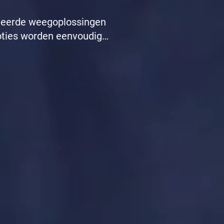
eheerde weegoplossingen
moties worden eenvoudig
 consistente processen