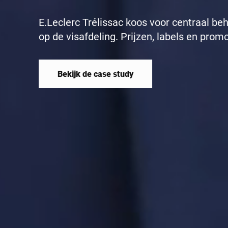
E.Leclerc Trélissac koos voor centraal b
op de visafdeling. Prijzen, labels en pro
vanuit het backoffice aangestuurd — voor
en minder fouten op de winkelvloer.
Bekijk de case study