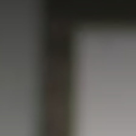
Afrika
Wereldwijde website