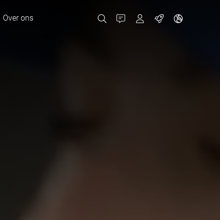
Over ons
Contact
Portals
Banen
MyBizerba Klantenpor
RefurBiz Shop
Tsjechische Republiek
Griekenland
Nederland
Rusland
Spanje