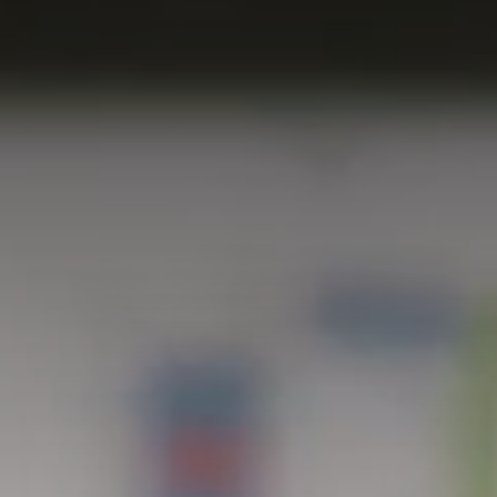
Zwitserland
Turkije
Verenigd Koninkrijk