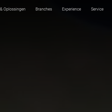
 & Oplossingen
Branches
Experience
Service
Oostenrijk
België
Frankrijk
Duitsland
Hongarije
Italië
Polen
Portugal
Servië
Slowakije