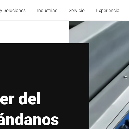
y Soluciones
Industrias
Servicio
Experiencia
Austria
Bélgica
Francia
Alemania
Hungría
Italia
er del
Polonia
Portugal
rándanos
Serbia
Eslovaquia