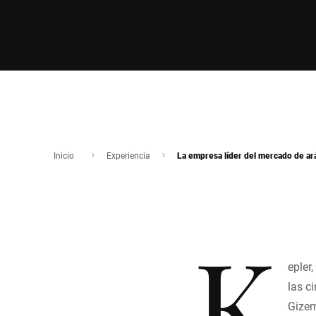
Inicio
Experiencia
La empresa líder del mercado de ar
K
epler
las c
Gizem