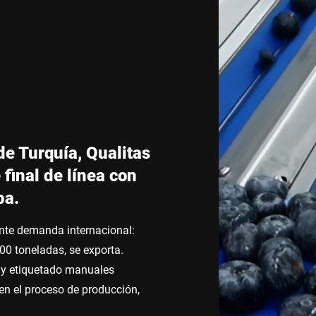
Suiza
Turquía
Reino Unido
e Turquía, Qualitas
final de línea con
ba.
ente demanda internacional:
00 toneladas, se exporta.
e y etiquetado manuales
en el proceso de producción,