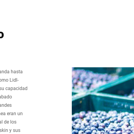
o
landa hasta
omo Lidl-
 su capacidad
cabado
randes
nea eran un
l de los
skin y sus