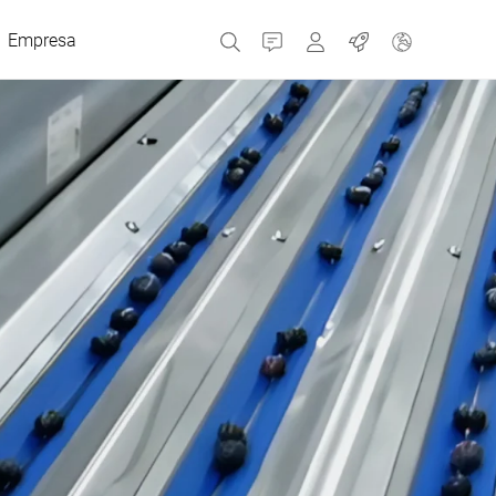
Empresa
Contacto
MyBizerba
Trabajos
República Checa
Grecia
Países Bajos
Rusia
España