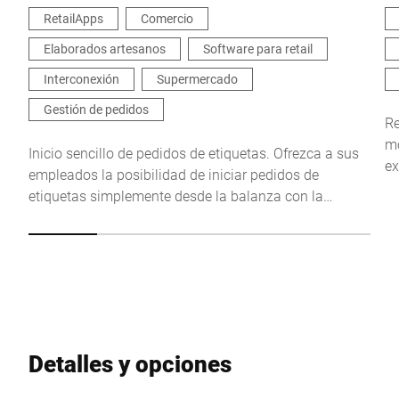
RetailApps
Comercio
Elaborados artesanos
Software para retail
Por la presente confirmo que acepto el uso de mis datos para
procesar esta solicitud Se puede encontrar más información en
Interconexión
Supermercado
Declaración de protección de datos
*
Gestión de pedidos
Re
mo
Anti-Robot Verification
Inicio sencillo de pedidos de etiquetas. Ofrezca a sus
ex
Click to start verification
empleados la posibilidad de iniciar pedidos de
y 
Friendly
Captcha ⇗
etiquetas simplemente desde la balanza con la
RetailApp OrderLabels.
Enviar
Detalles y opciones