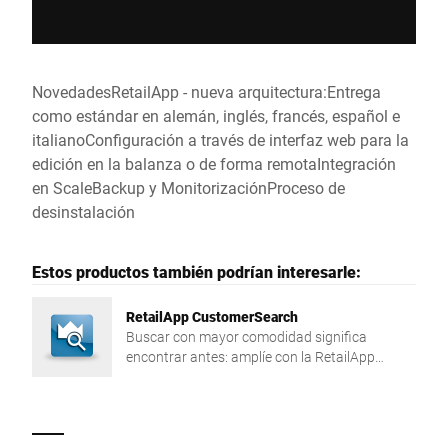
NovedadesRetailApp - nueva arquitectura:Entrega
como estándar en alemán, inglés, francés, español e
italianoConfiguración a través de interfaz web para la
edición en la balanza o de forma remotaIntegración
en ScaleBackup y MonitorizaciónProceso de
desinstalación
Estos productos también podrían interesarle:
RetailApp CustomerSearch
Buscar con mayor comodidad significa
encontrar antes: amplíe con la RetailApp
CustomerSearch las posibilidades de
búsqueda en los datos maestros de clientes de
su balanza.