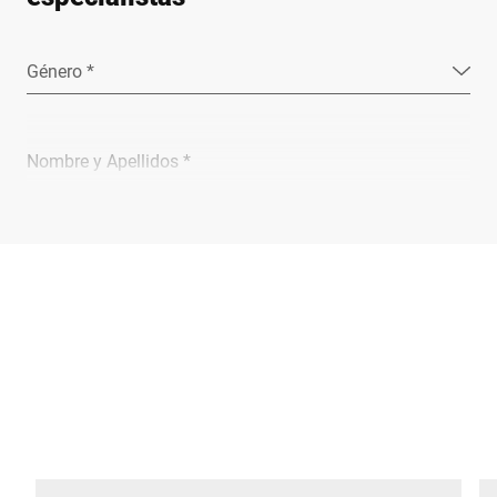
Género *
Nombre y Apellidos *
Empresa *
Email *
Teléfono *