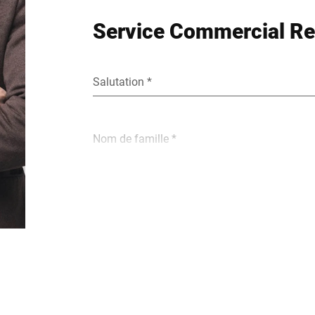
Service Commercial Ret
Salutation *
Nom de famille *
E-Mail *
Rue *
Code postal *