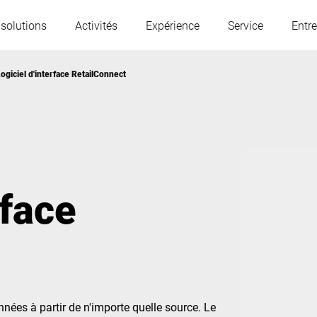
 solutions
Activités
Expérience
Service
Entre
ogiciel d'interface RetailConnect
L'Autriche
Belgique
France
Allemagne
rface
Hongrie
Italie
Pologne
Portugal
Serbie
Slovaquie
onnées à partir de n'importe quelle source. Le