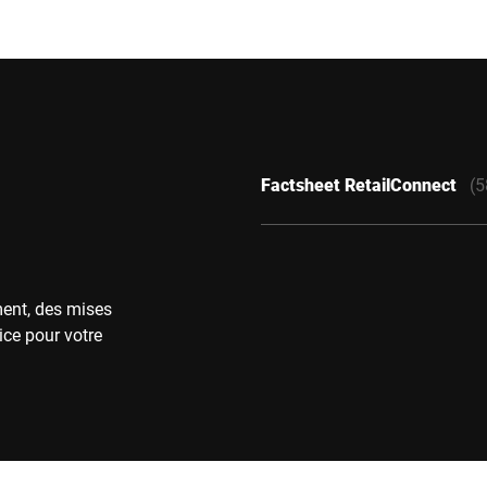
Factsheet RetailConnect
(5
ment, des mises
ice pour votre