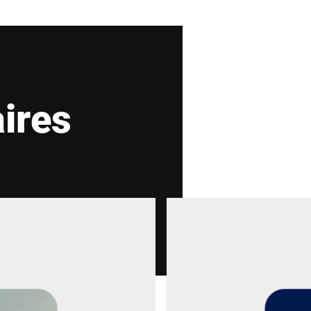
Pays *
aires
Votre demande *
Je confirme par la présente que j'accepte l'utilisa
informations peuvent être trouvées dans le
Déclara
Anti-Robot Verification