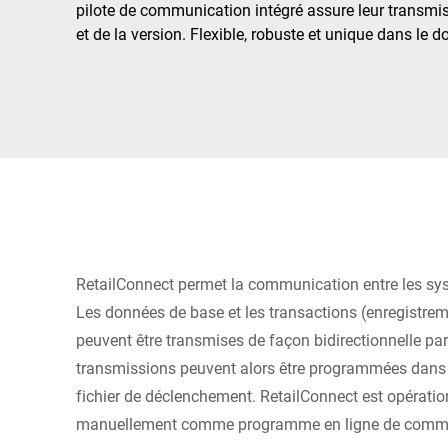
Afrique
pilote de communication intégré assure leur transmi
et de la version. Flexible, robuste et unique dans le d
Site Web mondial
RetailConnect permet la communication entre les sys
Les données de base et les transactions (enregistreme
peuvent être transmises de façon bidirectionnelle pa
transmissions peuvent alors être programmées dans 
fichier de déclenchement. RetailConnect est opératio
manuellement comme programme en ligne de comm