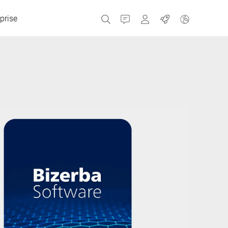
prise
Contact
MyBizerba
Emplois
République tchèque
Grèce
Pays-Bas
Russie
Espagne