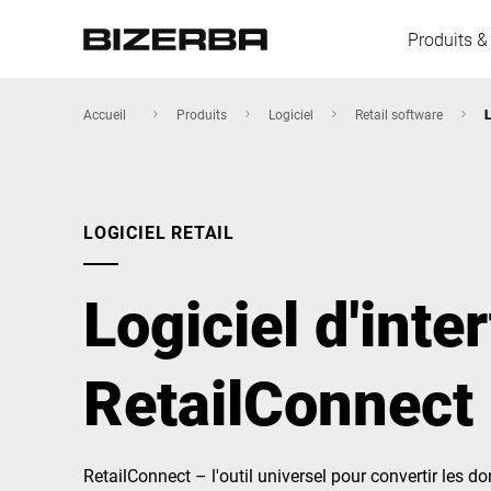
Produits &
Accueil
Produits
Logiciel
Retail software
L
L'Europe
LOGICIEL RETAIL
Amérique
Logiciel d'inte
Asie
RetailConnect
Australie
RetailConnect – l'outil universel pour convertir les d