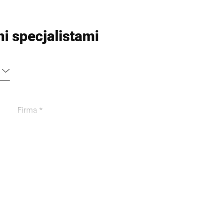
i specjalistami
Firma *
Telefon *