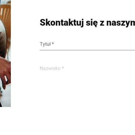
Skontaktuj się z naszym
Tytuł *
Nazwisko *
E-mail *
Ulica *