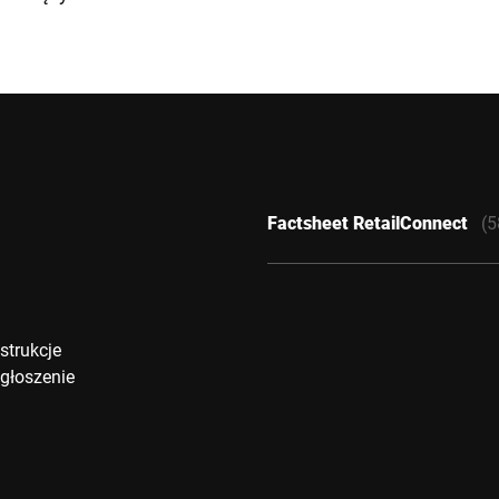
Factsheet RetailConnect
(5
strukcje
zgłoszenie