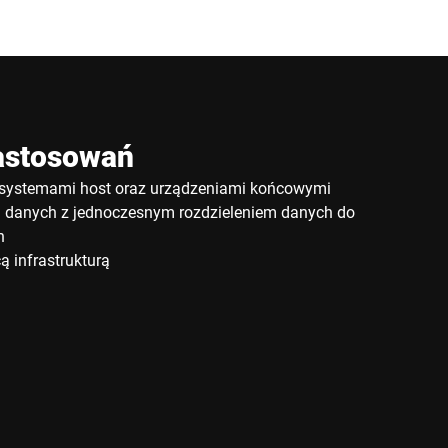
astosowań
y systemami host oraz urządzeniami końcowymi
a danych z jednoczesnym rozdzieleniem danych do
h
cą infrastrukturą