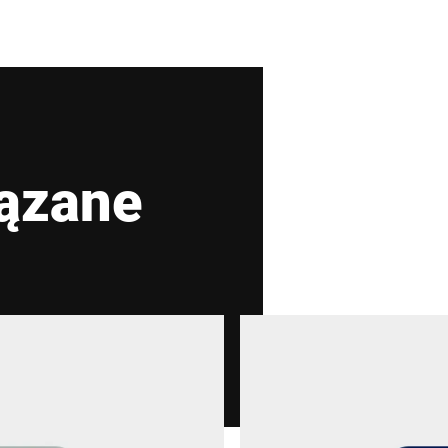
Kod pocztowy *
Kraj *
ązane
Wiadomość *
Niniejszym potwierdzam, że zgadzam się na wykor
Dalsze informacje można znaleźć w
Deklaracja oc