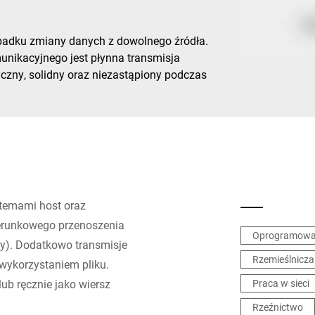
Szwajcaria
Turcja
padku zmiany danych z dowolnego źródła.
nikacyjnego jest płynna transmisja
Zjednoczone Królestwo
tyczny, solidny oraz niezastąpiony podczas
temami host oraz
erunkowego przenoszenia
Oprogramowan
oty). Dodatkowo transmisje
Rzemieślnicza
ykorzystaniem pliku.
ub ręcznie jako wiersz
Praca w sieci
Rzeźnictwo