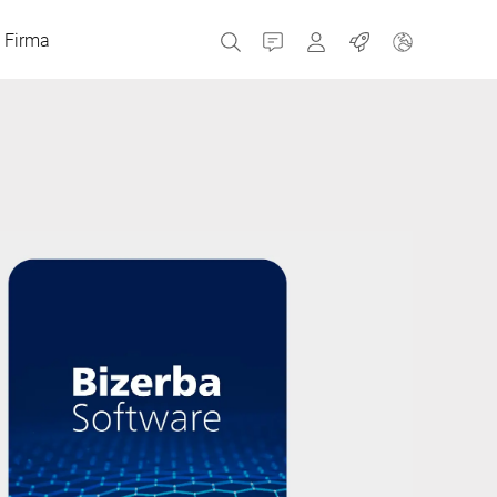
Firma
Kontakt
MyBizerba
Praca
Republika Czeska
Grecja
Holandia
Rosja
Hiszpania