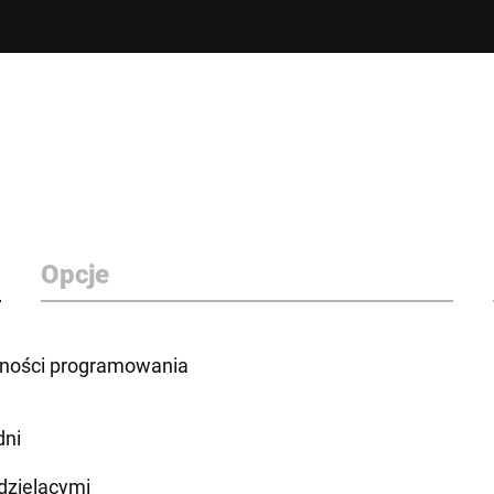
Opcje
tności programowania
dni
 dzielącymi