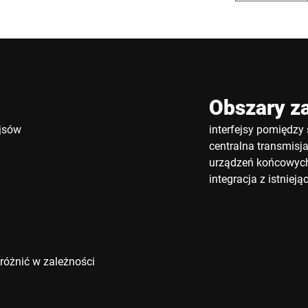
Obszary z
ejsów
interfejsy pomiędz
centralna transmisj
urządzeń końcowyc
integracja z istnieją
różnić w zależności