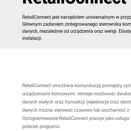
Afryka
RetailConnect jest narzędziem uniwersalnym w przy
Globalna strona internetowa
Głównym zadaniem zintegrowanego sterownika komu
danych, niezależnie od urządzenia oraz wersji. Elas
instalacji.
RetailConnect umożliwia komunikację pomiędzy sys
urządzeniami końcowymi. Istnieje możliwość dwuki
danych stałych oraz transakcji (rejestracje oraz obr
danych można sterować czasowo lub uruchamiać z w
Oprogramowanie RetailConnect pracuje jako usługa l
poleceń programu.