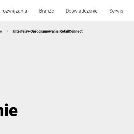
 rozwiązania
Branże
Doświadczenie
Serwis
re
Interfejsy-Oprogramowanie RetailConnect
Austria
Belgia
Francja
Niemcy
Węgry
Włochy
ie
Polska
Portugalia
Serbia
Słowacja