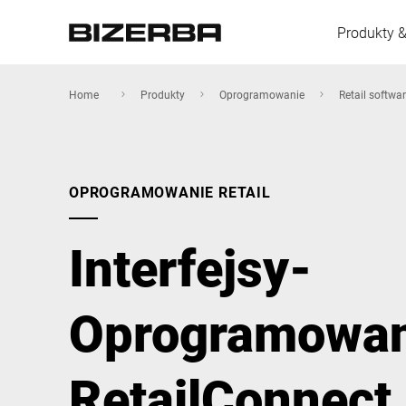
Produkty &
Home
Produkty
Oprogramowanie
Retail softwa
Europa
OPROGRAMOWANIE RETAIL
Ameryka
Interfejsy-
Azja
Oprogramowan
Australia
RetailConnect