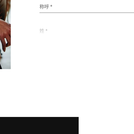
称呼 *
姓 *
电子邮件 *
街道 *
邮政编码 *
国家 *