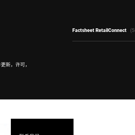
Factsheet RetailConnect
(5
件更新，许可，