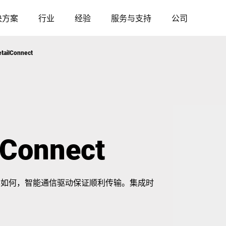
决方案
行业
经验
服务与支持
公司
ilConnect
奥地利
比利时
法国
德国
Connect
匈牙利
意大利
备和版本如何，智能通信驱动保证顺利传输。集成时
波兰
葡萄牙
塞尔维亚
斯洛伐克