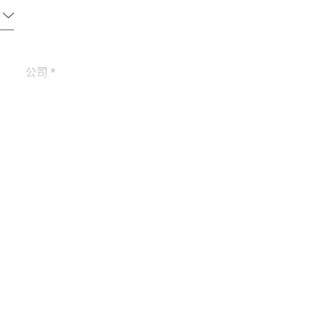
公司 *
电话 *
城市 *