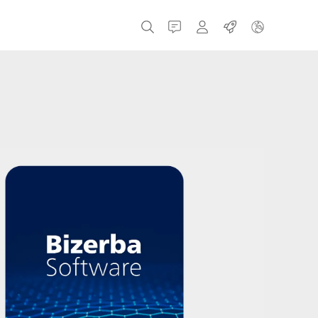
接触
MyBizerba
职业
捷克共和国
希腊
荷兰
俄罗斯
西班牙