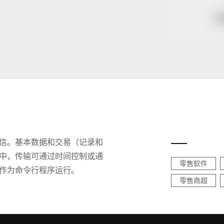
瑞士
土耳其
英国
实现通信。基本数据和交易（记录和
种情况中，传输可通过时间控制或通
零售软件
，或作为命令行程序运行。
零售商超