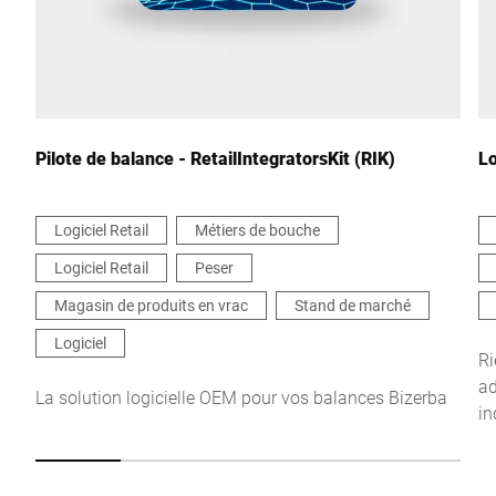
Votre demande *
Pilote de balance - RetailIntegratorsKit (RIK)
Lo
Logiciel Retail
Métiers de bouche
Logiciel Retail
Peser
Je confirme par la présente que j'accepte l'utilisation de mes
données pour traiter cette demande De plus amples informations
Magasin de produits en vrac
Stand de marché
peuvent être trouvées dans le
Déclaration de protection des
données
*
Logiciel
Ri
ad
La solution logicielle OEM pour vos balances Bizerba
in
Anti-Robot Verification
Click to start verification
Friendly
Captcha ⇗