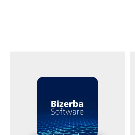
E-Mail *
Téléphone *
Rue *
Code postal *
Ville *
Pays *