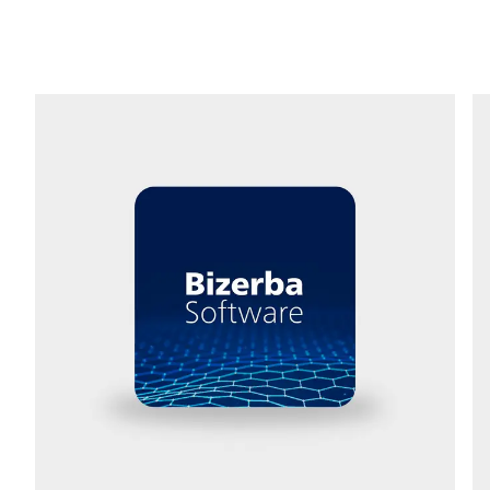
Téléphone *
Rue *
Code postal *
Ville *
Pays *
Votre demande *