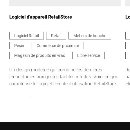
Logiciel d'appareil RetailStore
Lo
Logiciel Retail
Retail
Métiers de bouche
Peser
Commerce de proximité
Je confirme par la présente que j'accepte l'utilisation de mes
données pour traiter cette demande De plus amples informations
Magasin de produits en vrac
Libre-service
peuvent être trouvées dans le
Déclaration de protection des
données
*
Un design moderne qui combine les dernières
Re
technologies aux gestes tactiles intuitifs. Voici ce qui
ba
caractérise le logiciel flexible d'utilisation RetailStore.
ét
Anti-Robot Verification
Click to start verification
ou
Friendly
Captcha ⇗
Envoyer