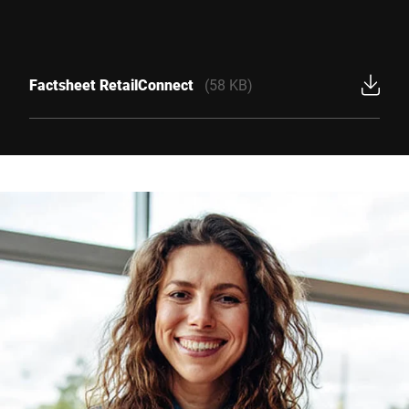
Factsheet RetailConnect
(58 KB)