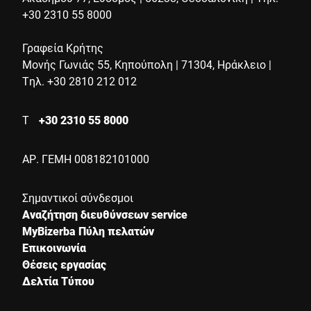
+30 2310 55 8000
Γραφεία Κρήτης
Πόλη *
Μονής Γωνιάς 55, Κηπούπολη | 71304, Ηράκλειο |
Τηλ. +30 2810 212 012
Χώρα *
Τ
+30 2310 55 8000
ΑΡ. ΓΕΜΗ 008182101000
Το μήνυμά σας προς εμάς *
Σημαντικοί σύνδεσμοι
Αναζήτηση διευθύνσεων service
MyBizerba Πύλη πελατών
Επικοινωνία
Θέσεις εργασίας
Δελτία Τύπου
Επιβεβαιώνω ότι συμφωνώ με τη χρήση των δεδομένων μου
για να επεξεργαστώ αυτό το αίτημα. Περισσότερες
πληροφορίες μπορούν να βρεθούν στο
Δήλωση προστασίας