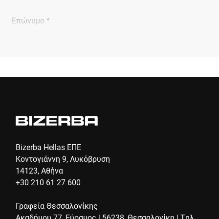
Επώνυμο *
Εταιρεία *
E-mail *
Τηλέφωνο *
Bizerba Hellas ΕΠΕ
Κοντογιάννη 9, Λυκόβρυση
14123, Αθήνα
Οδός *
+30 210 61 27 600
Γραφεία Θεσσαλονίκης
Ακαδήμου 77, Εύοσμος | 56238, Θεσσαλονίκη | Τηλ.
Ταχυδρομικός κώδικας *