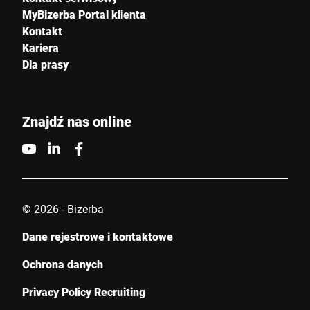
MyBizerba Portal klienta
Kontakt
Kraj *
Kariera
Dla prasy
Wiadomość *
Znajdź nas online
© 2026 - Bizerba
Niniejszym potwierdzam, że zgadzam się na wykorzystanie
moich danych do przetworzenia tego żądania Dalsze informacje
Dane rejestrowe i kontaktowe
można znaleźć w
Deklaracja ochrony danych
*
Ochrona danych
Anti-Robot Verification
Privacy Policy Recruiting
Click to start verification