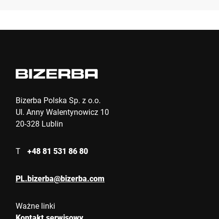
Firma *
E-mail *
Telefon *
Bizerba Polska Sp. z o.o.
Ul. Anny Walentynowicz 10
20-328 Lublin
Ulica *
T
+48 81 531 86 80
Kod pocztowy *
PL.bizerba@bizerba.com
Ważne linki
Miasto *
Kontakt serwisowy