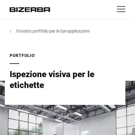
Contatti
Indietro
Il nostro portfolio per le tue applicazioni
MyBizerba
Prodotti e soluzioni
Europa
Lavori
PORTFOLIO
it
America
Settori
Ispezione visiva per le
Asia
etichette
Experience
Australia
Servizi
Africa
Azienda