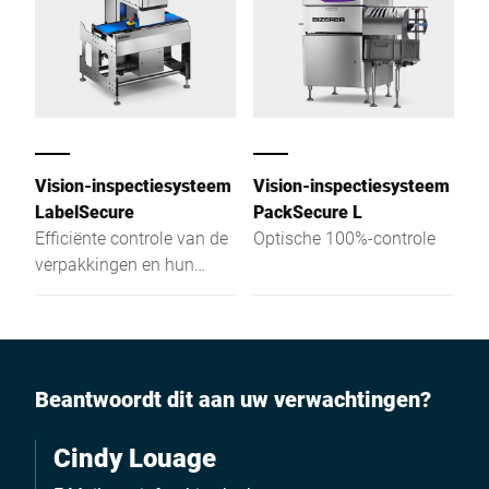
Vision-inspectiesysteem
Vision-inspectiesysteem
LabelSecure
PackSecure L
Efficiënte controle van de
Optische 100%-controle
verpakkingen en hun
etiketten
Beantwoordt dit aan uw verwachtingen?
Cindy Louage