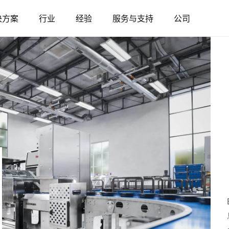
决方案
行业
经验
服务与支持
公司
奥地利
比利时
法国
德国
匈牙利
意大利
波兰
葡萄牙
塞尔维亚
斯洛伐克