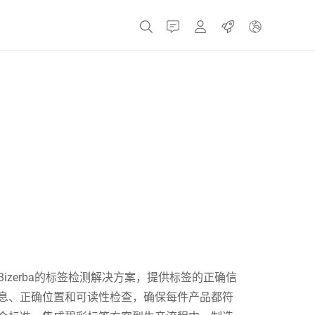
接触
MyBizerba
职业
捷克共和国
希腊
荷兰
俄罗斯
Bizerba的标签检测解决方案，提供标签的正确信
息、正确位置和可读性检查，确保每件产品都符
西班牙