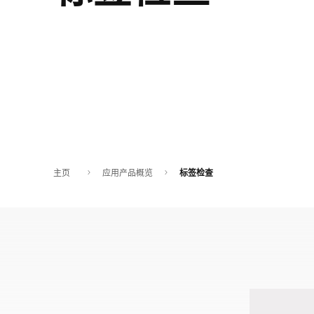
非洲
全球网站
主页
应用产品概览
标签检查