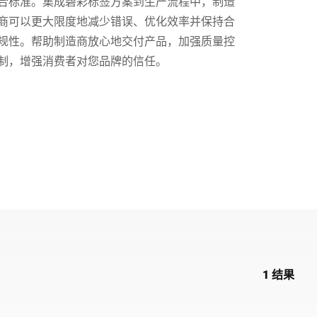
合标准。集成碧彩标签方案到生产流程中，制造
商可以更大限度地减少错误、优化效率并保持合
乌克兰
规性。帮助制造商放心地交付产品，加强质量控
制，增强消费者对您品牌的信任。
1 结果