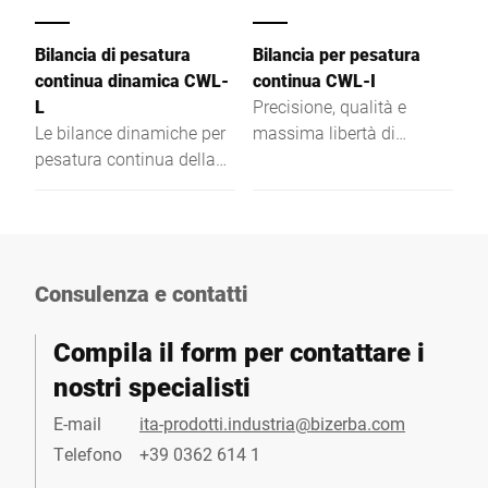
Bilancia di pesatura
Bilancia per pesatura
continua dinamica CWL-
continua CWL-I
L
Precisione, qualità e
Le bilance dinamiche per
massima libertà di
pesatura continua della
pianificazione tutte da
serie CWL nascono in
scoprire: con il suoi telaio
risposta alle esigenze del
in acciaio inox e il grado
settore logistico. Anche in
di protezione elevato
presenza di velocità o
IP65, la CWL-I è perfetta
carichi elevati, la
per applicazioni
Consulenza e contatti
selezionatrice ponderale e
industriali impegnative.
la bilancia di pesatura
La selezionatrice
Compila il form per contattare i
omologate vi assicurano
ponderale o bilancia di
nostri specialisti
risultati di pesatura
pesatura omologata
accurati ed affidabili; il
fornisce risultati precisi e
E-mail
ita-prodotti.industria@bizerba.com
Vibration Compensation
affidabili con carichi
Telefono
+39 0362 614 1
Module VCM rappresenta
elevati. La vasta gamma