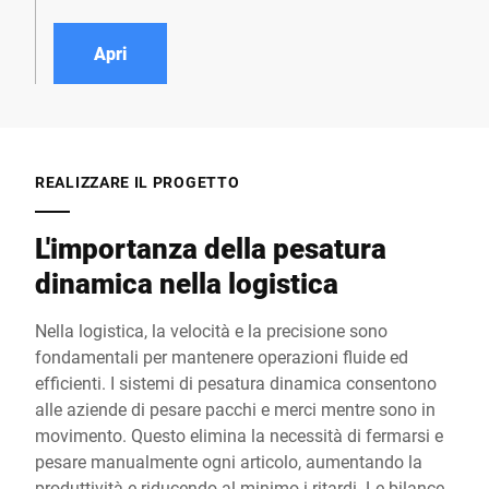
un valore aggiunto anche
di modelli e i numerosi
nei centri logistici dove è
optional permettono di
Apri
difficile ovviare a fattori di
realizzare la soluzione
disturbo quali vibrazioni e
ottimale per ogni vostra
urti. Create la soluzione
esigenza.
su misura per voi, grazie
all'ampia gamma di
REALIZZARE IL PROGETTO
modelli e opzioni.
L'importanza della pesatura
dinamica nella logistica
Nella logistica, la velocità e la precisione sono
fondamentali per mantenere operazioni fluide ed
efficienti. I sistemi di pesatura dinamica consentono
alle aziende di pesare pacchi e merci mentre sono in
movimento. Questo elimina la necessità di fermarsi e
pesare manualmente ogni articolo, aumentando la
produttività e riducendo al minimo i ritardi. Le bilance