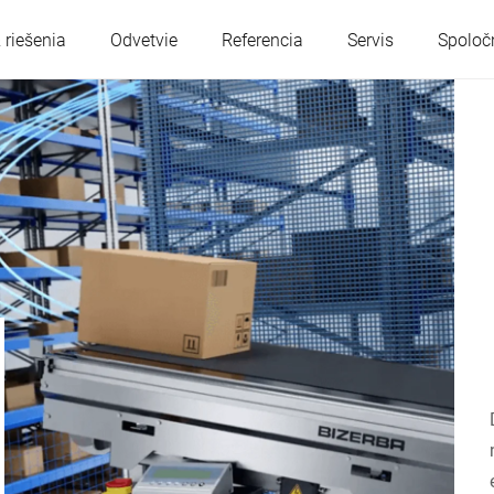
 riešenia
Odvetvie
Referencia
Servis
Spoloč
Rakúsko
Belgicko
Francúzsko
Nemecko
Maďarsko
Taliansko
Poľsko
Portugalsko
Srbsko
Slovensko