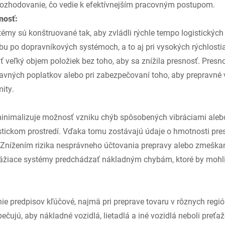
 rozhodovanie, čo vedie k efektívnejším pracovným postupom.
nosť:
my sú konštruované tak, aby zvládli rýchle tempo logistických 
bu po dopravníkových systémoch, a to aj pri vysokých rýchlosti
veľký objem položiek bez toho, aby sa znížila presnosť. Presn
avných poplatkov alebo pri zabezpečovaní toho, aby prepravné v
ity.
minimalizuje možnosť vzniku chýb spôsobených vibráciami ale
stickom prostredí. Vďaka tomu zostávajú údaje o hmotnosti pres
. Znížením rizika nesprávneho účtovania prepravy alebo zmešk
žiace systémy predchádzať nákladným chybám, ktoré by mohli 
anie predpisov kľúčové, najmä pri preprave tovaru v rôznych reg
čujú, aby nákladné vozidlá, lietadlá a iné vozidlá neboli preť