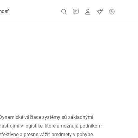
nosť
Kontakt
MyBizerba
Pracovné miesta
Česká republika
Grécko
Holandsko
Rusko
Dynamické vážiace systémy sú základnými
nástrojmi v logistike, ktoré umožňujú podnikom
Španielsko
efektívne a presne vážiť predmety v pohybe.