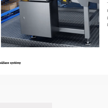
Švajčiarsko
Turecko
Spojene kralovstvo
vážiace systémy