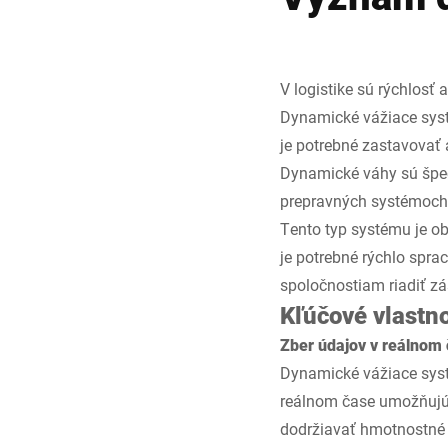
V logistike sú rýchlosť
Dynamické vážiace syst
je potrebné zastavovať 
Dynamické váhy sú špec
prepravných systémoch,
Tento typ systému je ob
je potrebné rýchlo spr
spoločnostiam riadiť z
Kľúčové vlastn
Zber údajov v reálnom 
Dynamické vážiace syst
reálnom čase umožňujú 
dodržiavať hmotnostné