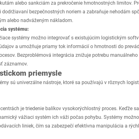
utám alebo sankciám za prekročenie hmotnostných limitov. Pr
pri dodržiavaní bezpečnostných noriem a zabraňuje nehodám s
ným alebo nadváženým nákladom.
cia systému:
ace systémy možno integrovať s existujúcim logistickým softv
 údajov a umožňuje priamy tok informácií o hmotnosti do prev
 procesov. Bezproblémová integrácia znižuje potrebu manuálneho
sť záznamov.
istickom priemysle
y sú univerzálne nástroje, ktoré sa používajú v rôznych logist
 centrách je triedenie balíkov vysokorýchlostný proces. Keďže s
amický vážiaci systém ich váži počas pohybu. Systémy možno 
podávacích liniek, čím sa zabezpečí efektívna manipulácia a rých