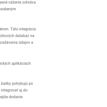
esné váženie zohráva
pôsobeným
érom. Táto integrácia
ádzkových databáz na
 zadávania údajov a
ických aplikáciách
a balíky pohybujú po
integrovať aj do
lejšie dodanie.