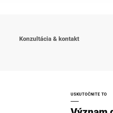
Catchweighe
výsledky váže
rýchlosti al
Vytvorte si 
modelov a vo
individuálne 
Konzultácia & kontakt
USKUTOČNITE TO
Význam d