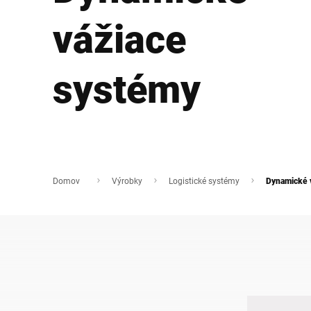
Afrika
vážiace
Globálna webová stránka
systémy
Domov
Výrobky
Logistické systémy
Dynamické 