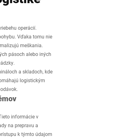
riebehu operácií.
pohybu. Vďaka tomu nie
imalizujú meškania.
ných pásoch alebo iných
vádzky.
mináloch a skladoch, kde
pomáhajú logistickým
dodávok.
témov
ieto informácie v
ady na prepravu a
rístupu k týmto údajom