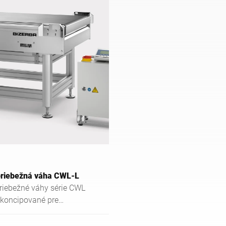
riebežná váha CWL-L
riebežné váhy série CWL
 koncipované pre
vetvia logistiky.
é kontrolné váhy alebo