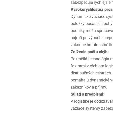
zabezpečuje rýchlejšie
Vysokorýchlostná pres
Dynamické vážiace systé
položky počas ich pohy
podniky môžu spracovať 
najmä pri výpočte prepr
zákonné hmotnostné lim
Zníženie počtu chýb:
Pokročilá technológia 
faktormi v rýchlom logi
distribučných centrách
pomáhajú dynamické vá
zákazníkov a príjmy.
Súlad s predpismi:
V logistike je dodržiav
vážiace systémy zabezpe