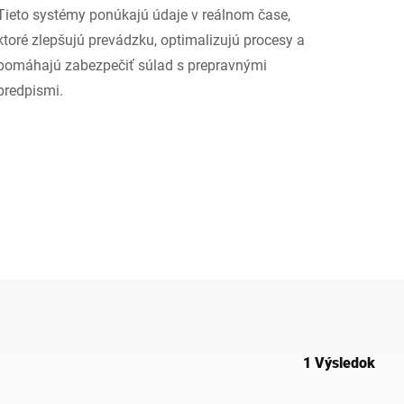
Tieto systémy ponúkajú údaje v reálnom čase,
Ukrajina
ktoré zlepšujú prevádzku, optimalizujú procesy a
pomáhajú zabezpečiť súlad s prepravnými
predpismi.
1 Výsledok