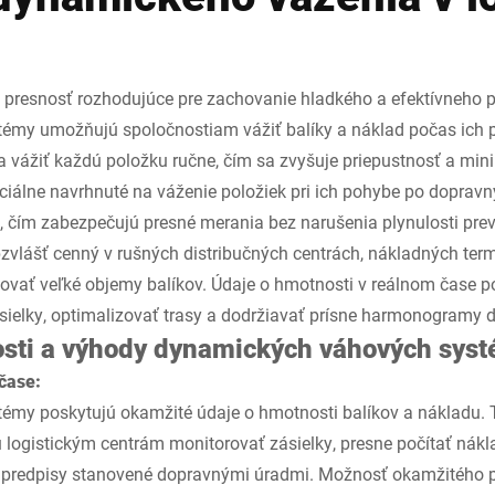
 a presnosť rozhodujúce pre zachovanie hladkého a efektívneho p
émy umožňujú spoločnostiam vážiť balíky a náklad počas ich 
a vážiť každú položku ručne, čím sa zvyšuje priepustnosť a min
iálne navrhnuté na váženie položiek pri ich pohybe po doprav
 čím zabezpečujú presné merania bez narušenia plynulosti pre
zvlášť cenný v rušných distribučných centrách, nákladných ter
acovať veľké objemy balíkov. Údaje o hmotnosti v reálnom čase 
ásielky, optimalizovať trasy a dodržiavať prísne harmonogramy 
osti a výhody dynamických váhových sys
čase:
émy poskytujú okamžité údaje o hmotnosti balíkov a nákladu. T
logistickým centrám monitorovať zásielky, presne počítať nákl
 predpisy stanovené dopravnými úradmi. Možnosť okamžitého p