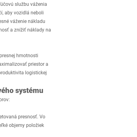
ľúčovú službu váženia
í, aby vozidlá neboli
resné váženie nákladu
nosť a znížiť náklady na
 presnej hmotnosti
aximalizovať priestor a
oduktivita logistickej
ového systému
orov:
betovaná presnosť. Vo
veľké objemy položiek