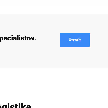
pecialistov.
Otvoriť
gistike