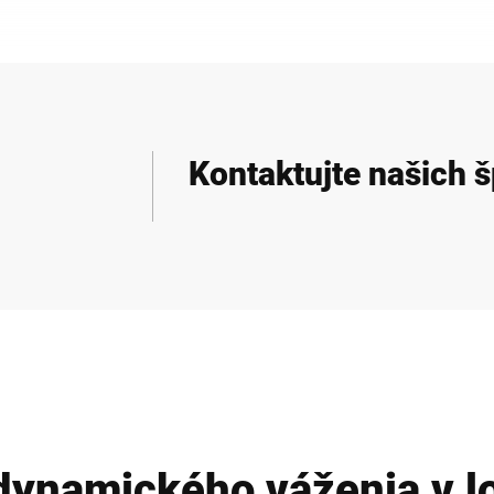
r Vám ponúkajú presné
nia aj pri vysokej
ebo vysokom zaťažení.
z množstva rozmanitých
liteľných možností Vaše
riešenie.
Kontaktujte našich š
ynamického váženia v lo