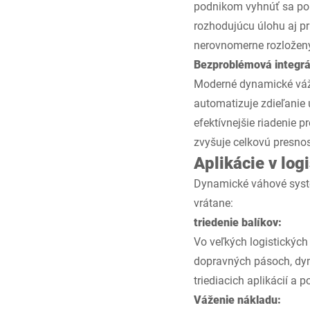
podnikom vyhnúť sa pok
rozhodujúcu úlohu aj 
nerovnomerne rozlože
Bezproblémová integrá
Moderné dynamické váži
automatizuje zdieľanie
efektívnejšie riadenie
zvyšuje celkovú presno
Aplikácie v log
Dynamické váhové systém
vrátane:
triedenie balíkov:
Vo veľkých logistických
dopravných pásoch, dyn
triediacich aplikácií a 
Váženie nákladu: