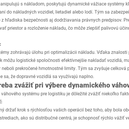
 manipulujú s nákladom, poskytujú dynamické vážiace systémy k
ní do nákladných vozidiel, lietadiel alebo lodí. Tým sa zabezpeč
té z hľadiska bezpečnosti aj dodržiavania právnych predpisov. P
ať priestor a rozloženie nákladu, čo môže zlepšiť palivovú účin
:
émy zohrávajú úlohu pri optimalizácii nákladu. Vďaka znalosti
 môžu logistické spoločnosti efektívnejšie nakladať vozidlá, m
 neboli prekročené hmotnostné limity. Tým sa zvyšuje celková pr
 sa, že dopravné vozidlá sa využívajú naplno.
 treba zvážiť pri výbere dynamického váh
váhového systému pre logistiku je dôležité zvážiť niekoľko fakt
ť:
 držať krok s rýchlosťou vašich operácií bez toho, aby bola o
trediach, ako sú distribučné centrá, je schopnosť rýchlo vážiť 