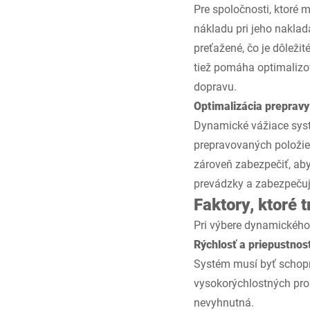
Pre spoločnosti, ktoré
nákladu pri jeho naklada
preťažené, čo je dôleži
tiež pomáha optimalizov
dopravu.
Optimalizácia prepravy
Dynamické vážiace syst
prepravovaných položiek
zároveň zabezpečiť, aby
prevádzky a zabezpečuje
Faktory, ktoré
Pri výbere dynamického 
Rýchlosť a priepustnos
Systém musí byť schopný
vysokorýchlostných pros
nevyhnutná.