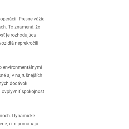
operácií. Presne vážia
ach. To znamená, že
osť je rozhodujúca
ozidlá neprekročili
bo environmentálnymi
né aj v najrušnejších
aných dodávok
ovplyvniť spokojnosť
iónoch. Dynamické
ažené, čím pomáhajú