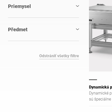
Priemysel
Předmet
Odstrániť všetky filtre
Dynamická p
Dynamické p
sú špeciálne
požiadavky od
Ciachovateľn