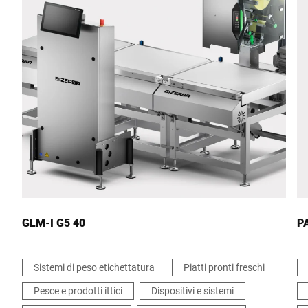
Via *
CAP *
Città *
Paese *
GLM-I G5 40
PA
Sistemi di peso etichettatura
Piatti pronti freschi
Il tuo messaggio *
Pesce e prodotti ittici
Dispositivi e sistemi