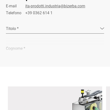
E-mail
ita-prodotti.industria@bizerba.com
Telefono
+39 0362 614 1
Titolo *
Cognome *
Ragione sociale *
E-mail *
Telefono *