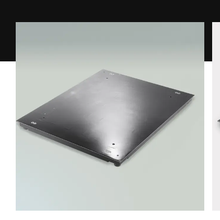
Telefono *
Via *
CAP *
Città *
Paese *
Il tuo messaggio *