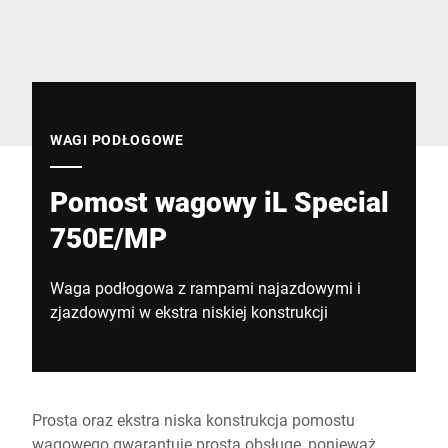
Globalna strona internetowa
WAGI PODŁOGOWE
Pomost wagowy iL Special
750E/MP
Waga podłogowa z rampami najazdowymi i
zjazdowymi w ekstra niskiej konstrukcji
Prosta oraz ekstra niska konstrukcja pomostu
wagowego gwarantuje prostą obsługę, ponieważ