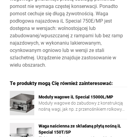
pomost nie wymaga częstej konserwacji. Ponadto
pomost cechuje się długą żywotnością. Waga
podłogowa najazdowa iL Special 750E/MP jest
dostępna w wersjach: wolnostojącej lub
zabudowanej/wpuszczanej z rampami lub bez ramp
najazdowych, w wykonaniu lakierowanym,
ocynkowanym ogniowo lub w wersji ze stali
szlachetnej. Urządzenie znajduje zastosowanie w
wielu obszarach.
Te produkty mogą Cię również zainteresować:
Moduły wagowe iL Special 15000L/MP
Moduły wagowe do zabudowy z konstrukcją
nośną wagi, jak np. z przenośnikiem rolkowym
oraz przenośnikiem taśmowym. Moduły są
wykorzystywane do pomiaru masy
Waga naścienna ze składaną płytą nośną iL
różnorodnych towarów.
Special 150T/SP