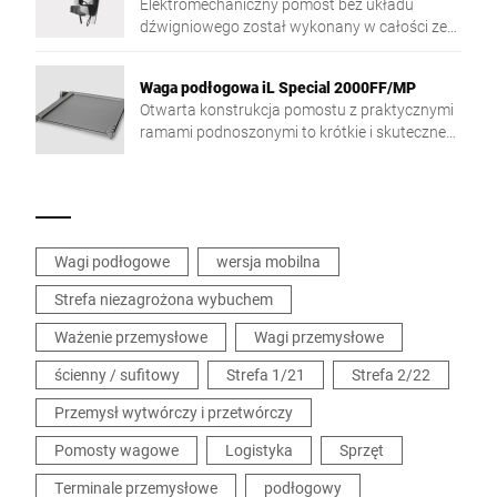
Elektromechaniczny pomost bez układu
dźwigniowego został wykonany w całości ze
stali szlachetnej. Pomost jest przeznaczony do
montażu na ścianie
Waga podłogowa iL Special 2000FF/MP
Otwarta konstrukcja pomostu z praktycznymi
ramami podnoszonymi to krótkie i skuteczne
cykle czyszczenia.
Wagi podłogowe
wersja mobilna
Strefa niezagrożona wybuchem
Ważenie przemysłowe
Wagi przemysłowe
ścienny / sufitowy
Strefa 1/21
Strefa 2/22
Przemysł wytwórczy i przetwórczy
Pomosty wagowe
Logistyka
Sprzęt
Terminale przemysłowe
podłogowy