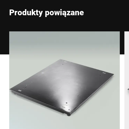
Produkty powiązane
Telefon *
Ulica *
Kod pocztowy *
Miasto *
Kraj *