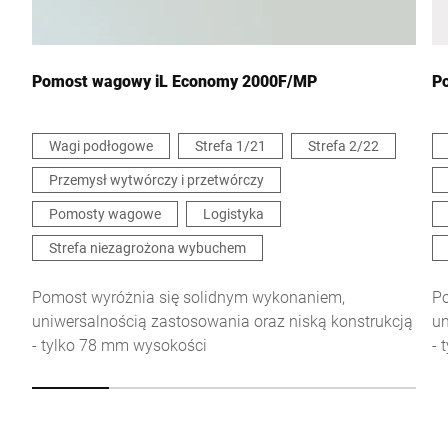
Wiadomość *
Pomost wagowy iL Economy 2000F/MP
P
Wagi podłogowe
Strefa 1/21
Strefa 2/22
Przemysł wytwórczy i przetwórczy
Niniejszym potwierdzam, że zgadzam się na wykorzystanie
moich danych do przetworzenia tego żądania Dalsze informacje
Pomosty wagowe
Logistyka
można znaleźć w
Deklaracja ochrony danych
*
Strefa niezagrożona wybuchem
Anti-Robot Verification
Pomost wyróżnia się solidnym wykonaniem,
Po
Click to start verification
uniwersalnością zastosowania oraz niską konstrukcją
un
Friendly
Captcha ⇗
- tylko 78 mm wysokości
- 
Wyślij