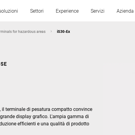
soluzioni
Settori
Experience
Servizi
Azienda
rminals for hazardous areas
iS30-Ex
Austria
Belgio
OSE
Francia
Germania
Ungheria
Italia
to, il terminale di pesatura compatto convince
Polonia
Portogallo
ul grande display grafico. L'ampia gamma di
uzione efficienti e una qualità di prodotto
Serbia
Slovacchia