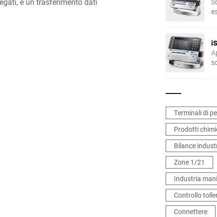
egati, e un trasferimento dati
So
e
i
A
so
ma
a
pu
da
Terminali di p
Prodotti chimic
Bilance industr
Zone 1/21
Industria mani
Controllo toll
Connettere