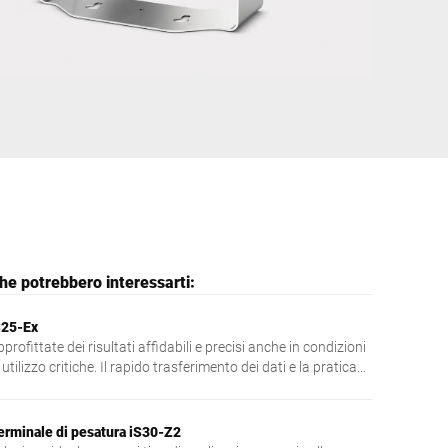
Ucraina
che potrebbero interessarti:
S25-Ex
profittate dei risultati affidabili e precisi anche in condizioni
 utilizzo critiche. Il rapido trasferimento dei dati e la pratica
aneggevolezza garantiscono processi perfetti. Un esempio: il
ontrollo di tolleranza visivo con la funzione semaforo a LED.
no dei numerosi vantaggi del terminale iS25-Ex facilmente
erminale di pesatura iS30-Z2
tegrabile.