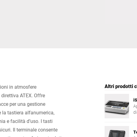
Svizzera
Turchia
Regno Unito
Altri prodotti 
zioni in atmosfere
direttiva ATEX. Offre
i
facce per una gestione
Ap
e la tastiera alfanumerica,
di
m
 e facilità d’uso. I tasti
c
icuri. Il terminale consente
U
T
in