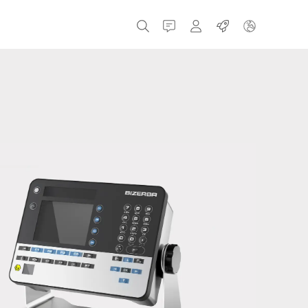
Contatti
MyBizerba
Lavori
Repubblica Ceca
Grecia
Olanda
Russia
Spagna