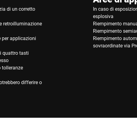
ia di un corretto
In caso di esposizi
esplosiva
e retroilluminazione
Riempimento manua
Riempimento semia
 per applicazioni
Riempimento automat
sovraordinate via P
i quattro tasti
cesso
 tolleranze
trebbero differire o