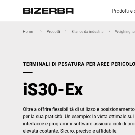
Prodotti e 
Home
Prodotti
Bilance da industria
Weighing te
Europa
TERMINALI DI PESATURA PER AREE PERICOL
America
iS30-Ex
Asia
Oltre a offrire flessibilità di utilizzo e posizionamen
per la sua praticità. Un esempio: la vista ottimale s
Australia
interfacce e programmi software assicura cicli di prod
elevata costante. Sicuro, preciso e affidabile.