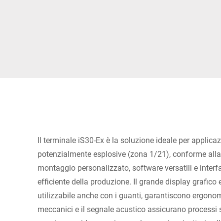
Africa
Sito web globale
Il terminale iS30-Ex è la soluzione ideale per applica
potenzialmente esplosive (zona 1/21), conforme alla 
montaggio personalizzato, software versatili e inter
efficiente della produzione. Il grande display grafico 
utilizzabile anche con i guanti, garantiscono ergonomia
meccanici e il segnale acustico assicurano processi s