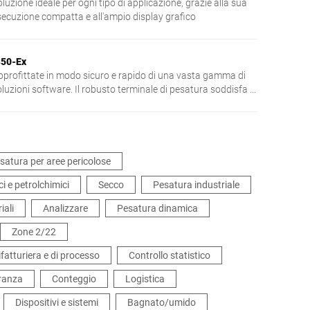
luzione ideale per ogni tipo di applicazione, grazie alla sua
secuzione compatta e all'ampio display grafico
S50-Ex
pprofittate in modo sicuro e rapido di una vasta gamma di
luzioni software. Il robusto terminale di pesatura soddisfa in
niera affidabile i requisiti delle direttive ATEX e IECEx nelle
tmosfere potenzialmente esplosive della zona 1/21. Ulteriori
nti di forza: input dei dati semplice e grande display grafico
 7".
esatura per aree pericolose
i e petrolchimici
Secco
Pesatura industriale
iali
Analizzare
Pesatura dinamica
Zone 2/22
fatturiera e di processo
Controllo statistico
eranza
Conteggio
Logistica
Dispositivi e sistemi
Bagnato/umido