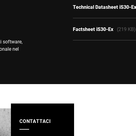
Technical Datasheet iS30-E
Factsheet iS30-Ex
(219 KB)
i software,
sonale nel
CONTATTACI