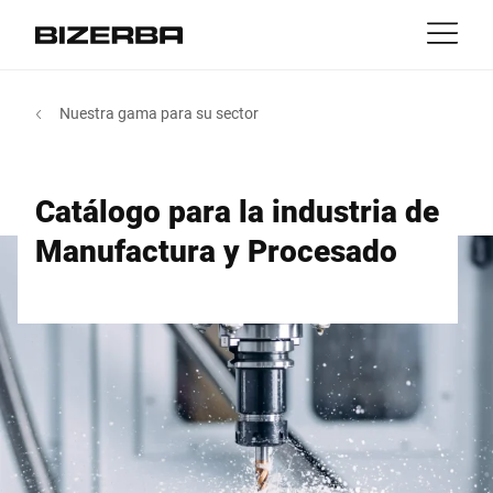
Contacto
Volver
Nuestra gama para su sector
MyBizerba
Productos y Soluciones
Europa
Trabajos
Catálogo para la industria de
mx
America
Industrias
Manufactura y Procesado
Asia
Experiencia
Australia
Servicio
África
Empresa