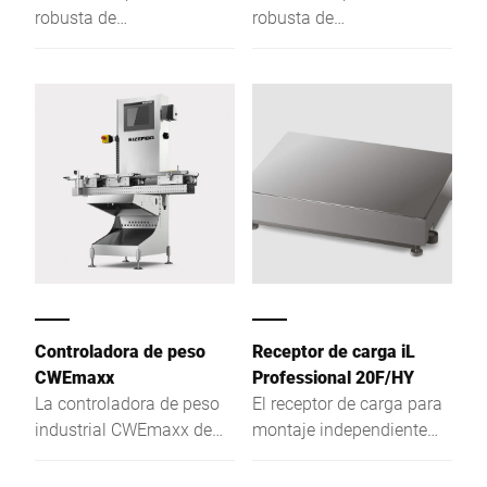
robusta de
robusta de
funcionamiento seguro,
funcionamiento seguro,
con una altura de la
con una altura de la
plataforma de pesaje de
plataforma de pesaje de
tan solo 78 mm
tan solo 78 mm
Controladora de peso
Receptor de carga iL
CWEmaxx
Professional 20F/HY
La controladora de peso
El receptor de carga para
industrial CWEmaxx de
montaje independiente
Bizerba ofrece un pesaje
convence como balanza
dinámico automático
de graduación única, de