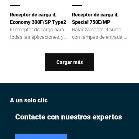
Receptor de carga iL
Receptor de carga iL
Economy 300F/SP Type2
Special 750E/MP
El receptor de carga para
Balanza sobre el suelo
todas las aplicaciones, ya
con rampas de entrada y
sea integrado en mesas e
salida en construcción
instalaciones o para el
extra plana
uso móvil.
Cargar más
A un solo clic
Contacte con nuestros expertos