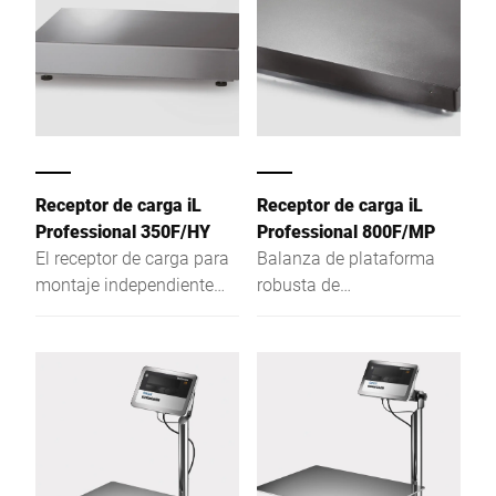
campo de pesaje y su
construcción de altura
reducida.
Receptor de carga iL
Receptor de carga iL
Professional 350F/HY
Professional 800F/MP
El receptor de carga para
Balanza de plataforma
montaje independiente
robusta de
convence como balanza
funcionamiento seguro,
de graduación única, de
con una altura de la
dos graduaciones o de
plataforma de pesaje de
graduación múltiple por
tan solo 81 mm
la alta resolución del
campo de pesaje y su
construcción de altura