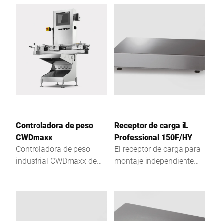
rápido y eficaz de los
dos graduaciones o de
productos durante la
graduación múltiple por
producción.
la alta resolución del
campo de pesaje y su
construcción de altura
reducida.
Controladora de peso
Receptor de carga iL
CWDmaxx
Professional 150F/HY
Controladora de peso
El receptor de carga para
industrial CWDmaxx de
montaje independiente
Bizerba: Pesaje dinámico
convence como balanza
automático para ámbitos
de graduación única, de
secos y aplicaciones Non-
dos graduaciones o de
Food.
graduación múltiple por
la alta resolución del