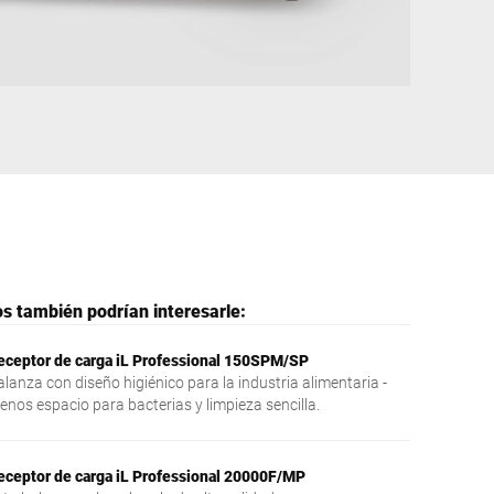
Ucrania
s también podrían interesarle:
eceptor de carga iL Professional 150SPM/SP
alanza con diseño higiénico para la industria alimentaria -
enos espacio para bacterias y limpieza sencilla.
eceptor de carga iL Professional 20000F/MP