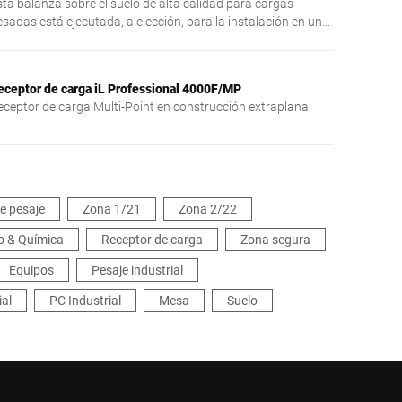
sta balanza sobre el suelo de alta calidad para cargas
esadas está ejecutada, a elección, para la instalación en un
oso o para la colocación independiente.
eceptor de carga iL Professional 4000F/MP
eceptor de carga Multi-Point en construcción extraplana
e pesaje
Zona 1/21
Zona 2/22
co & Química
Receptor de carga
Zona segura
Equipos
Pesaje industrial
ial
PC Industrial
Mesa
Suelo