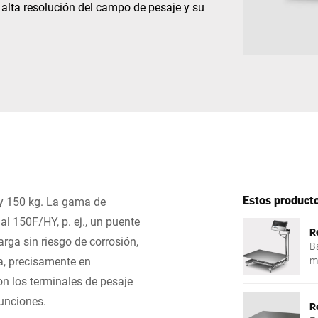
 alta resolución del campo de pesaje y su
Suiza
Turquía
Reino Unido
Estos producto
 y 150 kg. La gama de
al 150F/HY, p. ej., un puente
R
rga sin riesgo de corrosión,
B
a, precisamente en
m
n los terminales de pesaje
funciones.
R