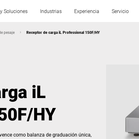
y Soluciones
Industrias
Experiencia
Servicio
de pesaje
Receptor de carga iL Professional 150F/HY
Austria
Bélgica
Francia
Alemania
rga iL
Hungría
Italia
150F/HY
Polonia
Portugal
Serbia
Eslovaquia
nvence como balanza de graduación única,