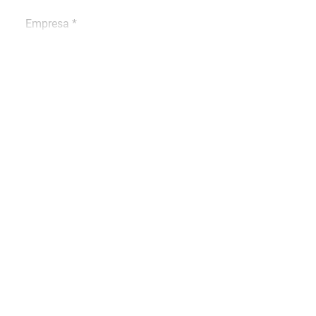
Empresa *
Teléfono *
Ciudad *