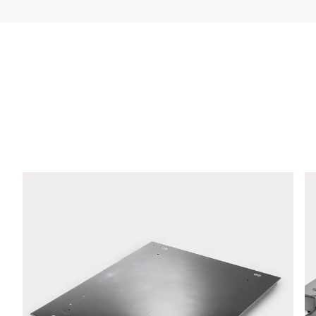
Empresa *
Email *
Teléfono *
Calle *
Código postal *
Ciudad *