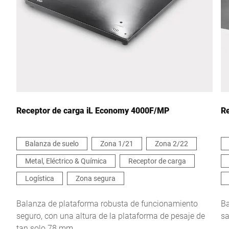
País *
Escríbenos tu mensaje *
Receptor de carga iL Economy 4000F/MP
Re
Balanza de suelo
Zona 1/21
Zona 2/22
Metal, Eléctrico & Química
Receptor de carga
Por la presente confirmo que acepto el uso de mis datos para
procesar esta solicitud Se puede encontrar más información en
Logística
Zona segura
Declaración de protección de datos
*
Balanza de plataforma robusta de funcionamiento
Ba
seguro, con una altura de la plataforma de pesaje de
sa
Anti-Robot Verification
tan solo 78 mm