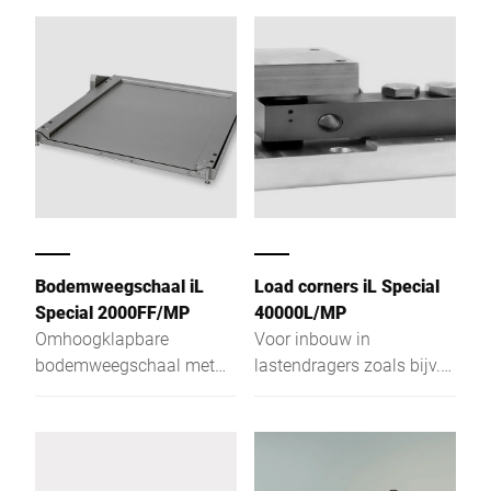
Bodemweegschaal iL
Load corners iL Special
Special 2000FF/MP
40000L/MP
Omhoogklapbare
Voor inbouw in
bodemweegschaal met
lastendragers zoals bijv.
handig opvouwbaar
roltafels en transporteurs.
frame - maakt de
Voor de
hygiënische reiniging
gewichtsregistratie van
uiterst eenvoudig.
diverse te wegen