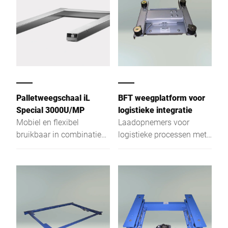
producten.
Palletweegschaal iL
BFT weegplatform voor
Special 3000U/MP
logistieke integratie
Mobiel en flexibel
Laadopnemers voor
bruikbaar in combinatie
logistieke processen met
met een vorkheftruck of
interne ladingdragers.
een pallettruck
Standaard gelakt staal,
optioneel verzinkt of
roestvrijstaal.