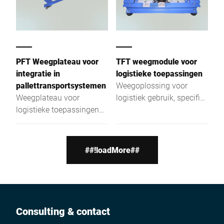
PFT Weegplateau voor
TFT weegmodule voor
integratie in
logistieke toepassingen
pallettransportsystemen
Weegoplossing voor
Weegplateau voor
logistiek gebruik, specifiek
logistieke toepassingen
ontworpen voor
binnen
toepassingen binnen het
pallettransporttechniek,
deelgebied van
uitgevoerd in gelakt staal
traytransportsystemen
##!loadMore##
voor droge omgevingen
Consulting & contact