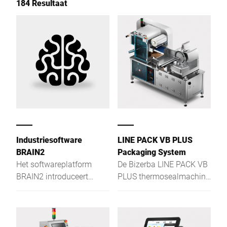
184 Resultaat
Industriesoftware
LINE PACK VB PLUS
BRAIN2
Packaging System
Het softwareplatform
De Bizerba LINE PACK VB
BRAIN2 introduceert
PLUS thermosealmachine
nieuwe standaarden voor
is de optimale oplossing
productie op het gebied
voor het snijden en
van centralisering,
verpakken van charcuterie
uitwisseling van
en kazen.