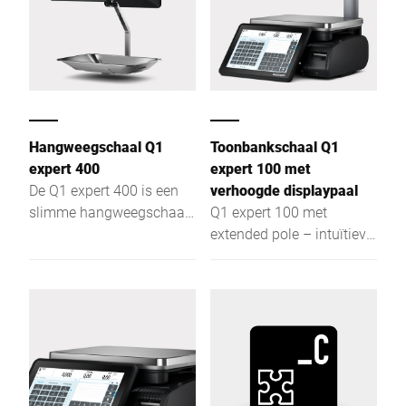
deeltjes detecteert het
ontbrekende, defecte of
vervormde producten en
een over- en
ondergewicht. Met het
efficiënte transportgoed-
Hangweegschaal Q1
Toonbankschaal Q1
snelwisselsysteem kan in
expert 400
expert 100 met
twee minuten een
De Q1 expert 400 is een
verhoogde displaypaal
riemwisseling worden
slimme hangweegschaal
Q1 expert 100 met
uitgevoerd.
voor bediening,
extended pole – intuïtieve
selfservice en
en efficiënte retailschaal
prijslabeling – vlak,
voor bediening,
intuïtief en efficiënt met
selfservice en etikettering
optimale zichtbaarheid.
met optimale
zichtbaarheid.