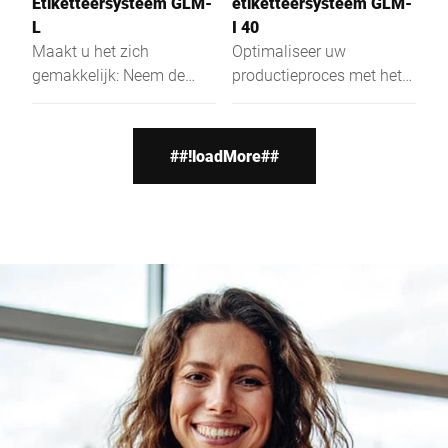
Etiketteersysteem GLM-
etiketteersysteem GLM-
L
I 40
Maakt u het zich
Optimaliseer uw
gemakkelijk: Neem de
productieproces met het
volledig automatische
weeg- en
etiketteerder GLM-L
etiketteersysteem GLM-I
probleemloos in uw
40, de ultieme oplossing
##!loadMore##
transportinstallaties en
voor het efficiënt
gegevenssystemen op. Zo
etiketteren van zware en
beschikt u van doos tot
omvangrijke producten en
pallet over een foutloze
pakketten. Dit
etikettering. Met een
geavanceerde,
krachtige processor is de
volautomatische systeem
GLM-Levo optimaal
is ideaal voor het
uitgerust voor uw huidige
nauwkeurig wegen en
en toekomstige eisen.
etiketteren van kisten,
dozen en bulkproducten
in diverse industrieën.