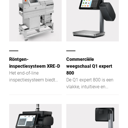
gegevens en veiligheid.
Röntgen-
Commerciële
inspectiesysteem XRE-D
weegschaal Q1 expert
Het end-of-line
800
inspectiesysteem biedt
De Q1 expert 800 is een
maximale veiligheid: XRE-
vlakke, intuïtieve en
D herkent dankzij
efficiënte retailschaal
röntgentechnologie
voor bediening,
verontreinigingen en
selfservice en
fouten in producten en
prijslabeling met optimale
verpakkingen. Naast
zichtbaarheid.
metalige en niet-metalige