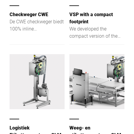
Checkweger CWE
VSP with a compact
De CWE checkweger biedt
footprint
100% inline
We developed the
gewichtscontrole met
compact version of the
hoge nauwkeurigheid en
VSP with a 280 mm blade
betrouwbare integratie in
and a reduced option
high-speed
range specifically for
productielijnen.
kitchens where space is
limited.
Logistiek
Weeg- en