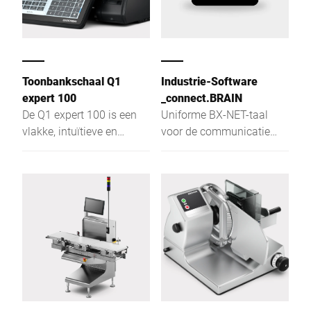
Toonbankschaal Q1
Industrie-Software
expert 100
_connect.BRAIN
De Q1 expert 100 is een
Uniforme BX-NET-taal
vlakke, intuïtieve en
voor de communicatie
efficiënte retailschaal
met Bizerba-apparaten
voor bediening,
selfservice en
prijslabeling met optimale
zichtbaarheid.