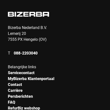
E-Mail *
Telefoon *
Bizerba Nederland B.V.
Lemerij 20
7555 PX Hengelo (OV)
Straat *
T
088-2203040
Postcode *
Belangrijke links
Servicecontact
MyBizerba Klantenportaal
Stad *
Contact
Carrière
Persberichten
Land *
FAQ
RefurBiz webshop