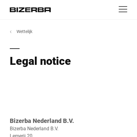
Contact
Terug
Wettelijk
Portals
Producten & Oplossingen
Europa
Banen
MyBizerba Klantenportaal
Legal notice
nl
Amerika
RefurBiz Shop
Branches
Azië
Experience
Australië
Service
Bizerba Nederland B.V.
Afrika
Bizerba Nederland B.V.
Over ons
Lemerij 20