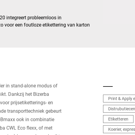
Zwitserland
Turkije
0 integreert probleemloos in
o voor een foutloze etikettering van karton
Verenigd Koninkrijk
der in stand-alone modus of
kt. Dankzij het Bizerba
Print & Apply 
voor prijsetiketterings- en
Distrubutiece
nde transporttechniek gebeurt
M-Bmaxx ook in combinatie
Etiketteren
ba CWL Eco flexx, of met
Koerier, expres