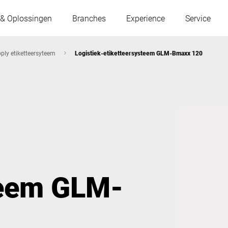
 & Oplossingen
Branches
Experience
Service
pply etiketteersyteem
Logistiek-etiketteersysteem GLM-Bmaxx 120
Oostenrijk
België
Frankrijk
Duitsland
Hongarije
Italië
teem GLM-
Polen
Portugal
Servië
Slowakije