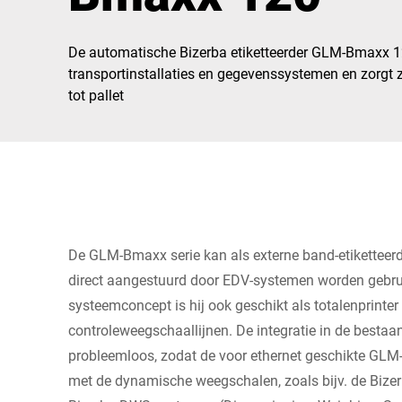
Afrika
De automatische Bizerba etiketteerder GLM-Bmaxx 12
Wereldwijde website
transportinstallaties en gegevenssystemen en zorgt z
tot pallet
De GLM-Bmaxx serie kan als externe band-etiketteer
direct aangestuurd door EDV-systemen worden gebrui
systeemconcept is hij ook geschikt als totalenprinter 
controleweegschaallijnen. De integratie in de bestaa
probleemloos, zodat de voor ethernet geschikte GL
met de dynamische weegschalen, zoals bijv. de Bizer