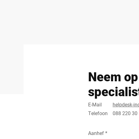
Neem op 
speciali
E-Mail
helpdesk-in
Telefoon
088 220 30
Aanhef *