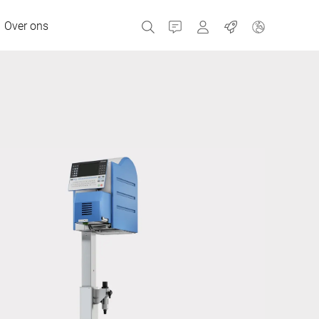
Over ons
Contact
Portals
Banen
MyBizerba Klantenpor
RefurBiz Shop
Tsjechische Republiek
Griekenland
Nederland
Rusland
Spanje