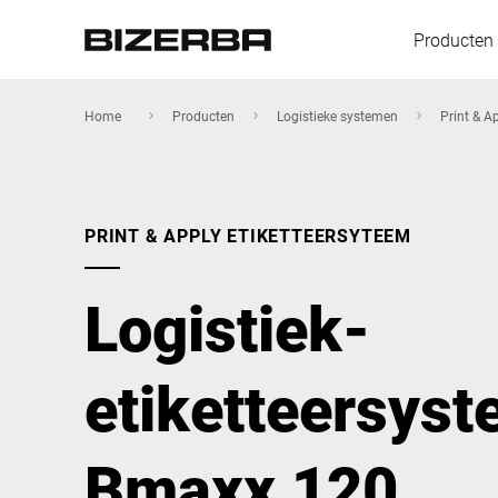
Producten
Home
Producten
Logistieke systemen
Print & A
Europa
PRINT & APPLY ETIKETTEERSYTEEM
Amerika
Logistiek-
Azië
etiketteersys
Australië
Bmaxx 120