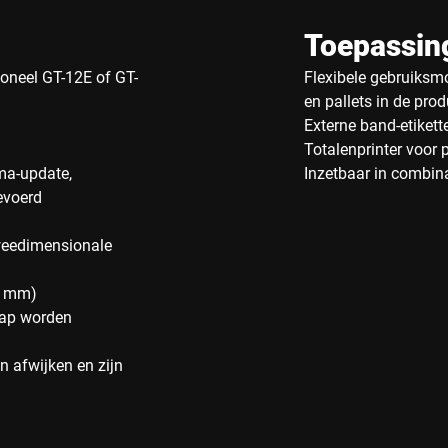
Toepassin
oneel GT-12E of GT-
Flexibele gebruiksmo
en pallets in de prod
Externe band-etiket
Totalenprinter voor 
ma-update,
Inzetbaar in combi
evoerd
tweedimensionale
00 mm)
hap worden
 afwijken en zijn