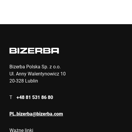
Bizerba Polska Sp. z o.o.
Ul. Anny Walentynowicz 10
20-328 Lublin
T
+48 81 531 86 80
PL.bizerba@bizerba.com
Ważne linki