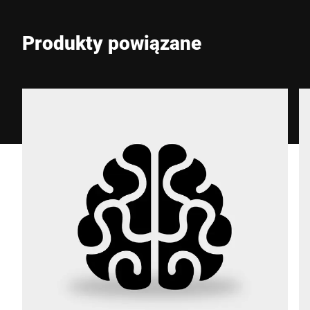
E-mail *
Produkty powiązane
Telefon *
Ulica *
Kod pocztowy *
Miasto *
Kraj *