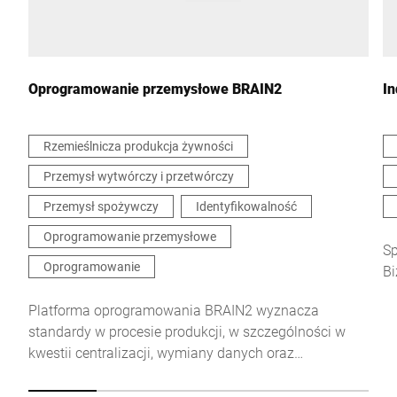
Wiadomość *
Oprogramowanie przemysłowe BRAIN2
In
Rzemieślnicza produkcja żywności
Przemysł wytwórczy i przetwórczy
Niniejszym potwierdzam, że zgadzam się na wykorzystanie
moich danych do przetworzenia tego żądania Dalsze informacje
Przemysł spożywczy
Identyfikowalność
można znaleźć w
Deklaracja ochrony danych
*
Oprogramowanie przemysłowe
Sp
Oprogramowanie
Bi
Anti-Robot Verification
Click to start verification
Platforma oprogramowania BRAIN2 wyznacza
Friendly
Captcha ⇗
standardy w procesie produkcji, w szczególności w
kwestii centralizacji, wymiany danych oraz
bezpieczeństwa.
Wyślij