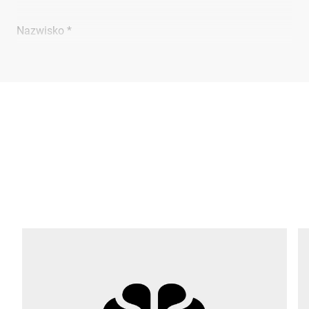
Nazwisko *
Firma *
E-mail *
Telefon *
Ulica *