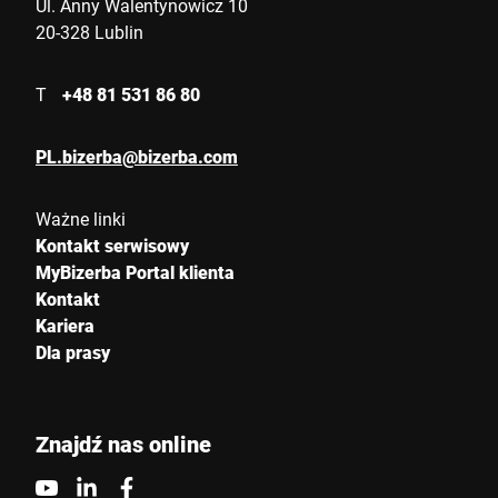
Ul. Anny Walentynowicz 10
20-328 Lublin
T
+48 81 531 86 80
PL.bizerba@bizerba.com
Ważne linki
Kontakt serwisowy
MyBizerba Portal klienta
Kontakt
Kariera
Dla prasy
Znajdź nas online