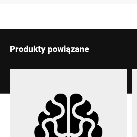
Firma *
E-mail *
Produkty powiązane
Telefon *
Ulica *
Kod pocztowy *
Miasto *