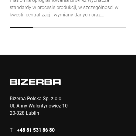
Friendly
Captcha ⇗
standardy w procesie produkcji, w szczególności w
kwestii centralizacji, wymiany danych oraz
bezpieczeństwa.
Wyślij
Bizerba Polska Sp. z o.o.
Ul. Anny Walentynowicz 10
20-328 Lublin
T
+48 81 531 86 80