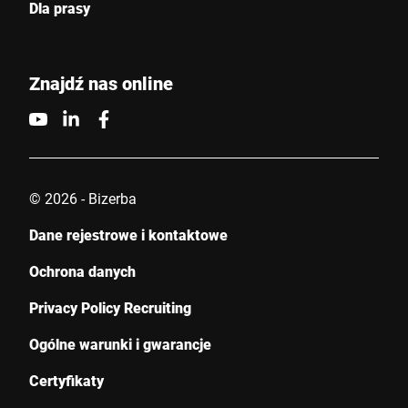
Dla prasy
Wiadomość *
Znajdź nas online
© 2026 - Bizerba
Niniejszym potwierdzam, że zgadzam się na wykorzystanie
moich danych do przetworzenia tego żądania Dalsze informacje
Dane rejestrowe i kontaktowe
można znaleźć w
Deklaracja ochrony danych
*
Ochrona danych
Anti-Robot Verification
Privacy Policy Recruiting
Click to start verification
Ogólne warunki i gwarancje
Friendly
Captcha ⇗
Certyfikaty