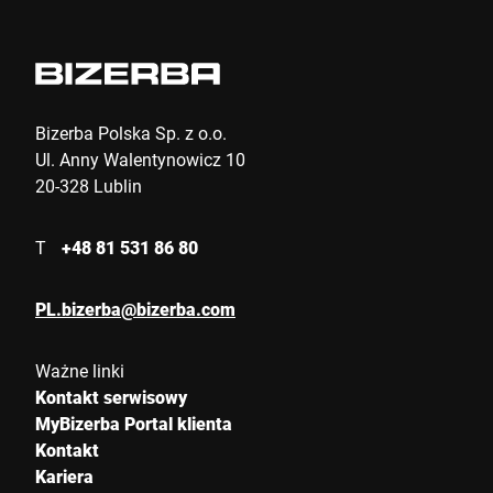
E-mail *
Telefon *
Bizerba Polska Sp. z o.o.
Ul. Anny Walentynowicz 10
20-328 Lublin
Ulica *
T
+48 81 531 86 80
Kod pocztowy *
PL.bizerba@bizerba.com
Ważne linki
Miasto *
Kontakt serwisowy
MyBizerba Portal klienta
Kontakt
Kraj *
Kariera