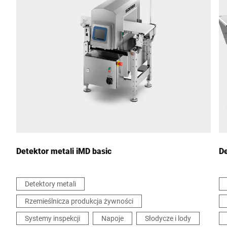
Miasto *
Kraj *
Wiadomość *
Detektor metali iMD basic
D
Detektory metali
Rzemieślnicza produkcja żywności
Niniejszym potwierdzam, że zgadzam się na wykorzystanie
moich danych do przetworzenia tego żądania Dalsze informacje
Systemy inspekcji
Napoje
Słodycze i lody
można znaleźć w
Deklaracja ochrony danych
*