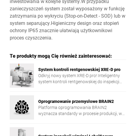
inwestowania w kolejne systemy.W przypadku
zanieczyszczeń system został wyposażony w funkcję
zatrzymania po wykryciu (Stop-on-Detect - SOD) lub w
system separujący.Higieniczny design oraz stopień
ochrony IP65 znacznie ułatwiają użytkownikowi
proces czyszczenia.
Te produkty mogą Cię również zainteresować:
System kontroli rentgenowskiej XRE-D pro
Odkryj nowy system XRE-D pro! Inteligentny
system kontroli rentgenowskiej do inspekcji
towarów paczkowanych cechuje się wysoką
dokładnością detekcji oraz wieloma
możliwościami zastosowania.
Oprogramowanie przemysłowe BRAIN2
Platforma oprogramowania BRAIN2
wyznacza standardy w procesie produkcji, w
szczególności w kwestii centralizacji, wymiany
danych oraz bezpieczeństwa.