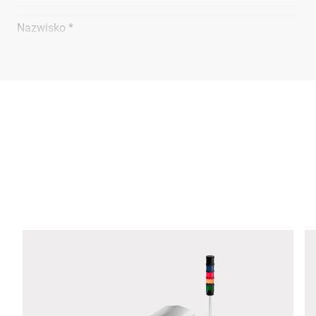
Nazwisko *
Firma *
E-mail *
Telefon *
Ulica *
Kod pocztowy *