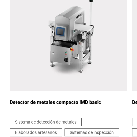
Código postal *
Ciudad *
País *
Escríbenos tu mensaje *
Detector de metales compacto iMD basic
D
Sistema de detección de metales
Elaborados artesanos
Sistemas de inspección
Por la presente confirmo que acepto el uso de mis datos para