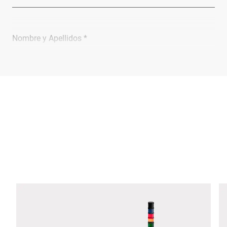
Nombre y Apellidos *
Empresa *
Email *
Teléfono *
Calle *