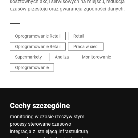
kosztownych akcji serwisowych na miejscu, redukcja
czasów przestoju oraz gwarancja zgodności danych.
Oprogramowanie Retail
Retail
Oprogramowanie Retail
Praca w sieci
Supermarkety
Analiza
Monitorowanie
Oprogramowanie
Cechy szczególne
monitoring w czasie rzeczywistym
procesy sterowane czasowo
integracja z istniejącą infrastrukturą