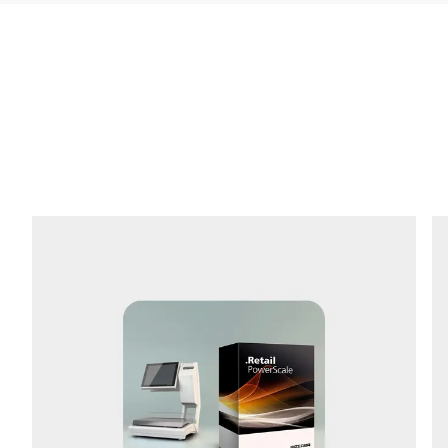
Firma *
E-mail *
Telefon *
Ulica *
Kod pocztowy *
Miasto *