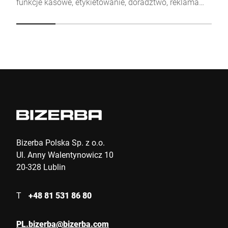
funkcje kasowe, etykietowanie, doradztwo, reklama
oraz ważenie. Otwarte oprogramowanie z
możliwością poszerzenia funkcjonalności.
Wyślij
Bizerba Polska Sp. z o.o.
Ul. Anny Walentynowicz 10
20-328 Lublin
T
+48 81 531 86 80
PL.bizerba@bizerba.com