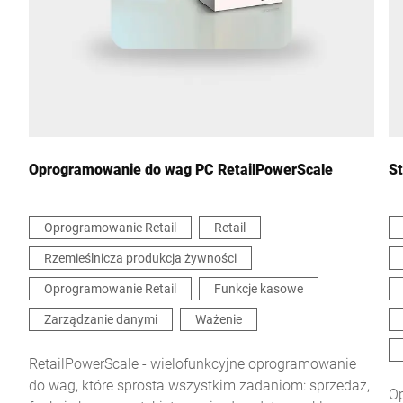
Kraj *
Wiadomość *
Oprogramowanie do wag PC RetailPowerScale
St
Oprogramowanie Retail
Retail
Rzemieślnicza produkcja żywności
Niniejszym potwierdzam, że zgadzam się na wykorzystanie
moich danych do przetworzenia tego żądania Dalsze informacje
Oprogramowanie Retail
Funkcje kasowe
można znaleźć w
Deklaracja ochrony danych
*
Zarządzanie danymi
Ważenie
Anti-Robot Verification
RetailPowerScale - wielofunkcyjne oprogramowanie
Click to start verification
do wag, które sprosta wszystkim zadaniom: sprzedaż,
O
Friendly
Captcha ⇗