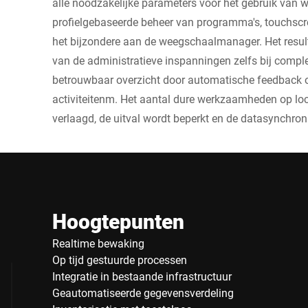
alle noodzakelijke parameters voor het gebruik van 
profielgebaseerde beheer van programma's, touchscre
het bijzondere aan de weegschaalmanager. Het resul
van de administratieve inspanningen zelfs bij comple
betrouwbaar overzicht door automatische feedback o
activiteitenm. Het aantal dure werkzaamheden op lo
verlaagd, de uitval wordt beperkt en de datasynchron
Hoogtepunten
Realtime bewaking
Op tijd gestuurde processen
Integratie in bestaande infrastructuur
Geautomatiseerde gegevensverdeling