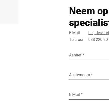
Neem op 
speciali
E-Mail
helpdesk-re
Telefoon
088 220 30
Aanhef *
Achternaam *
E-Mail *