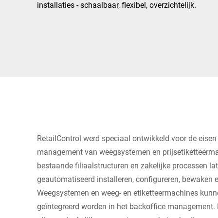
Afrika
installaties - schaalbaar, flexibel, overzichtelijk.
Wereldwijde website
RetailControl werd speciaal ontwikkeld voor de eisen
management van weegsystemen en prijsetiketteerma
bestaande filiaalstructuren en zakelijke processen 
geautomatiseerd installeren, configureren, bewaken
Weegsystemen en weeg- en etiketteermachines kunnen
geïntegreerd worden in het backoffice management. D