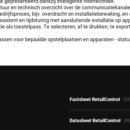
k gepresenteerd dankzij intelligente filtertechniek
uctuur en technisch overzicht over de communicatiekanal
rijfsproces, bijv. overdracht en installatiebewaking, en
istent en tijdsturing met aansluitende installatie op ap
e als toestelpass. Te selecteren, af te drukken, te expor
ssen voor bepaalde opstelplaatsen en apparaten - statu
Factsheet RetailControl
(58
Datasheet RetailControl
(8