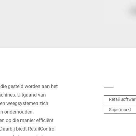
Zwitserland
Turkije
Verenigd Koninkrijk
 die gesteld worden aan het
chines. Uitgaand van
Retail Softwar
laten weegsystemen zich
Supermarkt
 en onderhouden.
 op die manier efficiënt
aarbij biedt RetailControl