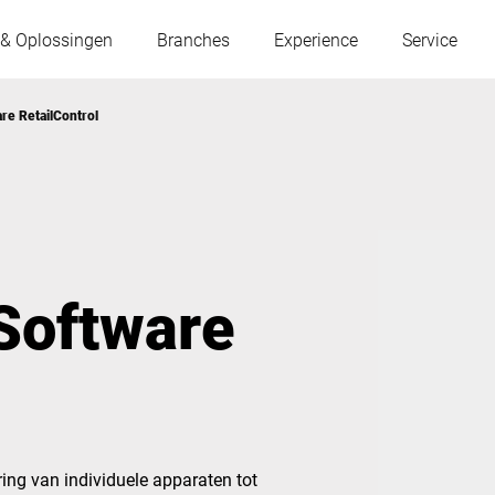
 & Oplossingen
Branches
Experience
Service
e RetailControl
Oostenrijk
België
Frankrijk
Duitsland
oftware
Hongarije
Italië
Polen
Portugal
Servië
Slowakije
ing van individuele apparaten tot