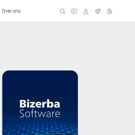
Over ons
Contact
Portals
Banen
MyBizerba Klantenpor
RefurBiz Shop
Tsjechische Republiek
Griekenland
Nederland
Rusland
Spanje