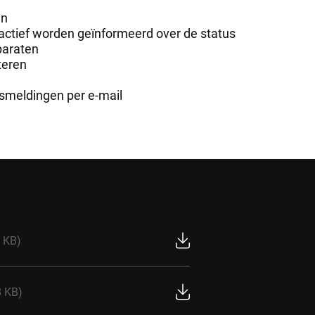
en
 actief worden geïnformeerd over de status
paraten
teren
smeldingen per e-mail
 KB)
8 KB)