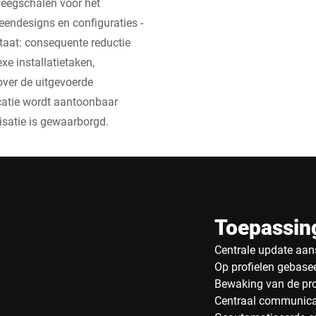
weegschalen voor het
endesigns en configuraties -
taat: consequente reductie
xe installatietaken,
ver de uitgevoerde
catie wordt aantoonbaar
isatie is gewaarborgd.
Toepassin
Centrale update aan
Op profielen gebase
Bewaking van de pr
Centraal communica