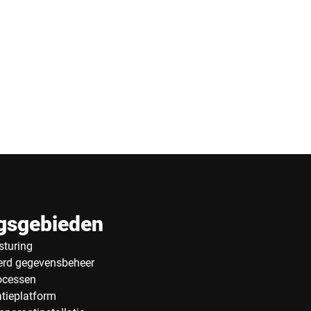
gsgebieden
sturing
erd gegevensbeheer
ocessen
tieplatform