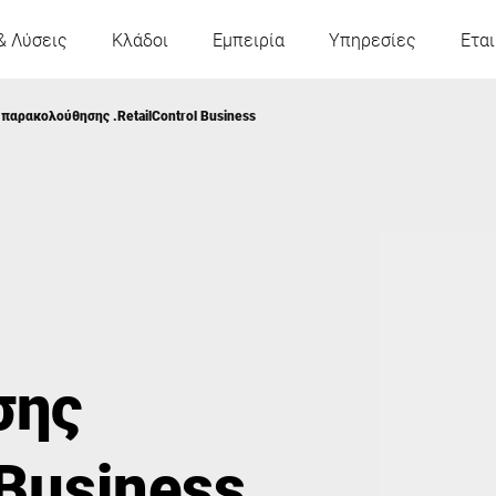
& Λύσεις
Κλάδοι
Εμπειρία
Υπηρεσίες
Εται
 παρακολούθησης .RetailControl Business
Αυστρία
Βέλγιο
Γαλλία
Γερμανία
Ουγγαρία
Ιταλία
σης
Πολωνία
Πορτογαλία
 Business
Σερβία
Σλοβακία