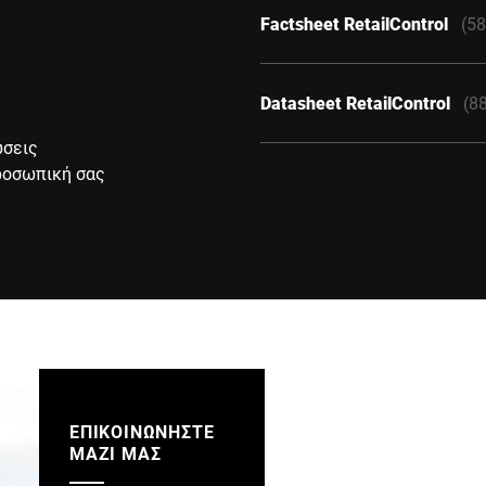
Factsheet RetailControl
(58
Datasheet RetailControl
(8
ώσεις
προσωπική σας
ΕΠΙΚΟΙΝΩΝΗΣΤΕ
ΜΑΖΙ ΜΑΣ