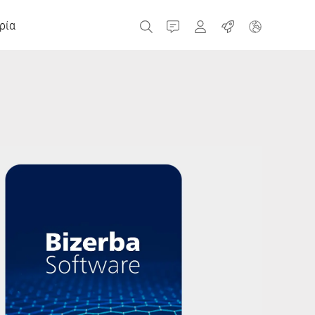
ρία
Επικοινωνία
MyBizerba
θέσεις εργασίας
Τσεχική Δημοκρατία
Ελλάδα
Ολλανδία
Ρωσία
Ισπανία