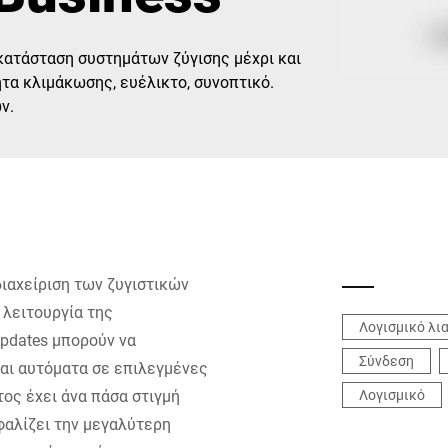
Ελβετία
Τουρκία
γκατάσταση συστημάτων ζύγισης μέχρι και
α κλιμάκωσης, ευέλικτο, συνοπτικό.
Ηνωμένο Βασίλειο
ν.
 διαχείριση των ζυγιστικών
 λειτουργία της
Λογισμικό λι
updates μπορούν να
Σύνδεση
και αυτόματα σε επιλεγμένες
τος έχει άνα πάσα στιγμή
Λογισμικό
φαλίζει την μεγαλύτερη