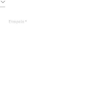
Εταιρεία *
Τηλέφωνο *
Πόλη *