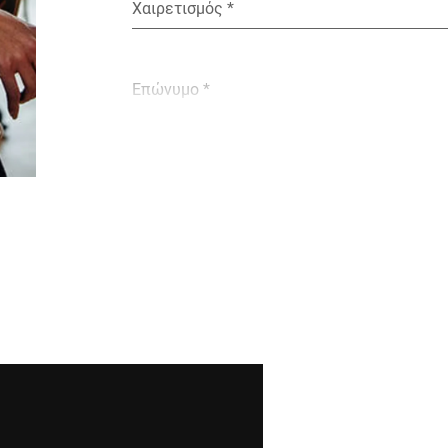
Χαιρετισμός *
Επώνυμο *
E-mail *
Οδός *
Ταχυδρομικός κώδικας *
Χώρα *