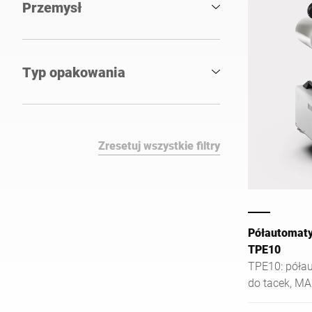
Przemysł
Typ opakowania
Zresetuj wszystkie filtry
Półautomaty
TPE10
TPE10: póła
do tacek, MA
matrycy. El