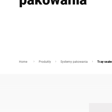
Afryka
Globalna strona internetowa
Home
Produkty
Systemy pakowania
Tray seale