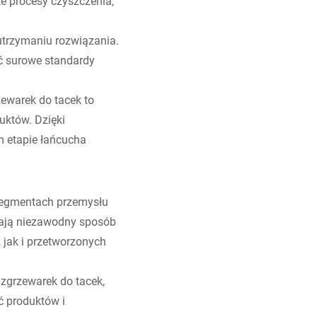
te procesy czyszczenia,
 utrzymaniu rozwiązania.
ć surowe standardy
ewarek do tacek to
uktów. Dzięki
 etapie łańcucha
 segmentach przemysłu
iają niezawodny sposób
jak i przetworzonych
 zgrzewarek do tacek,
ć produktów i