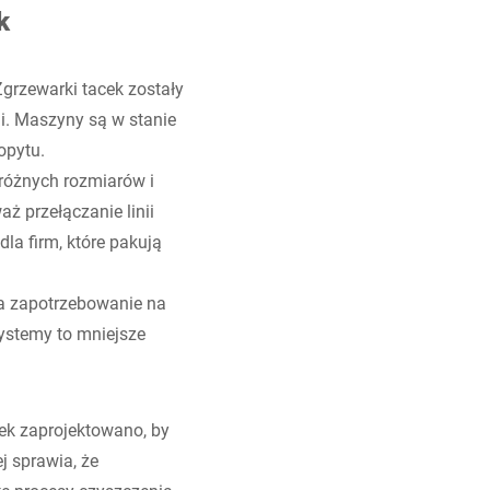
k
grzewarki tacek zostały
i. Maszyny są w stanie
opytu.
óżnych rozmiarów i
ż przełączanie linii
dla firm, które pakują
za zapotrzebowanie na
ystemy to mniejsze
ek zaprojektowano, by
 sprawia, że