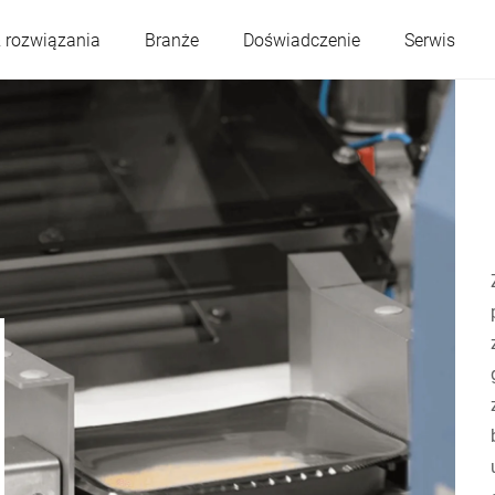
 rozwiązania
Branże
Doświadczenie
Serwis
Austria
Belgia
Francja
Niemcy
Węgry
Włochy
Polska
Portugalia
Serbia
Słowacja