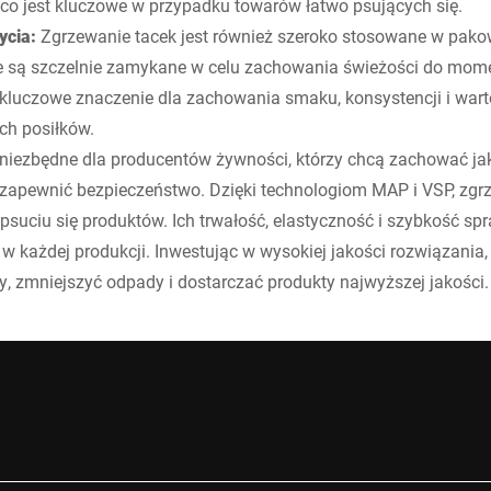
 co jest kluczowe w przypadku towarów łatwo psujących się.
ycia:
Zgrzewanie tacek jest również szeroko stosowane w pak
re są szczelnie zamykane w celu zachowania świeżości do mom
luczowe znaczenie dla zachowania smaku, konsystencji i war
ch posiłków.
 niezbędne dla producentów żywności, którzy chcą zachować ja
i zapewnić bezpieczeństwo. Dzięki technologiom MAP i VSP, zgr
psuciu się produktów. Ich trwałość, elastyczność i szybkość spr
 każdej produkcji. Inwestując w wysokiej jakości rozwiązania
, zmniejszyć odpady i dostarczać produkty najwyższej jakości.