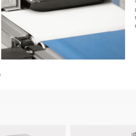
Szwajcaria
Turcja
Zjednoczone Królestwo
r