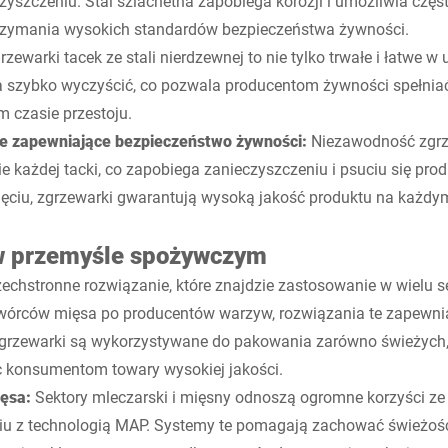
zyszczeniu. Stal szlachetna zapobiega korozji i umożliwia częs
trzymania wysokich standardów bezpieczeństwa żywności.
zewarki tacek ze stali nierdzewnej to nie tylko trwałe i łatwe w
a szybko wyczyścić, co pozwala producentom żywności spełnia
m czasie przestoju.
e zapewniające bezpieczeństwo żywności:
Niezawodność zgrz
e każdej tacki, co zapobiega zanieczyszczeniu i psuciu się prod
ciu, zgrzewarki gwarantują wysoką jakość produktu na każdym
w przemyśle spożywczym
zechstronne rozwiązanie, które znajdzie zastosowanie w wielu
wórców mięsa po producentów warzyw, rozwiązania te zapewn
grzewarki są wykorzystywane do pakowania zarówno świeżych, 
c konsumentom towary wysokiej jakości.
ięsa:
Sektory mleczarski i mięsny odnoszą ogromne korzyści ze
iu z technologią MAP. Systemy te pomagają zachować świeżoś