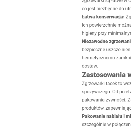
zgrzewarki są łatwe w c
co jest niezbędne do u
Łatwa konserwacja:
Zgr
Ich powierzchnie możn
higieny przy minimalny
Niezawodne zgrzewani
bezpieczne uszczelnieni
hermetycznemu zamknię
dostaw.
Zastosowania 
Zgrzewarki tacek to ws
spożywczego. Od przet
pakowania żywności. Z
produktów, zapewniają
Pakowanie nabiału i m
szczególnie w połączen