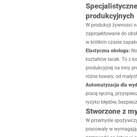
Specjalistyczn
produkcyjnych
W produkcji żywności n
zaprojektowane do obsł
w krótkim czasie zapako
Elastyczna obsługa:
No
kształtów tacek. To z k
produkcyjnej na inny pr
różne towary, od małyc
Automatyzacja dla wyd
pracę ręczną, przyspie
ryzyko błędów, bezpiec
Stworzone z myś
W przemyśle spożywczym
pracowały w wymagający