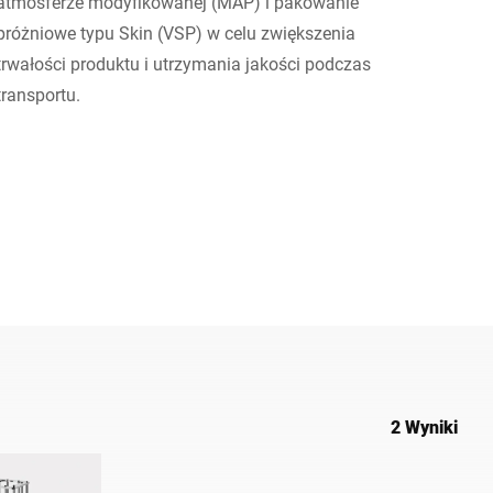
atmosferze modyfikowanej (MAP) i pakowanie
próżniowe typu Skin (VSP) w celu zwiększenia
Ukraina
trwałości produktu i utrzymania jakości podczas
transportu.
2 Wyniki