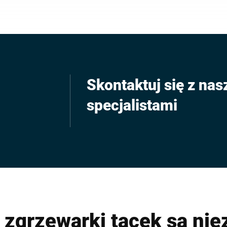
la branży detalicznej.
część kompletnej linii Bizerba.
Skontaktuj się z na
specjalistami
 zgrzewarki tacek są ni