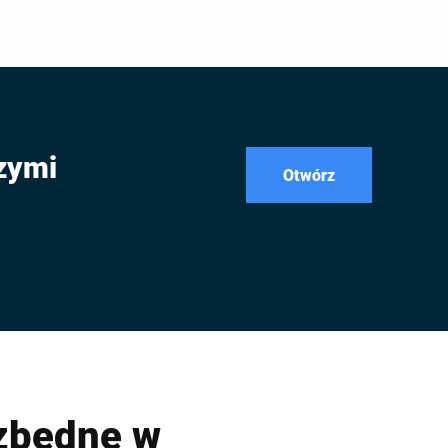
szymi
Otwórz
ezbędne w