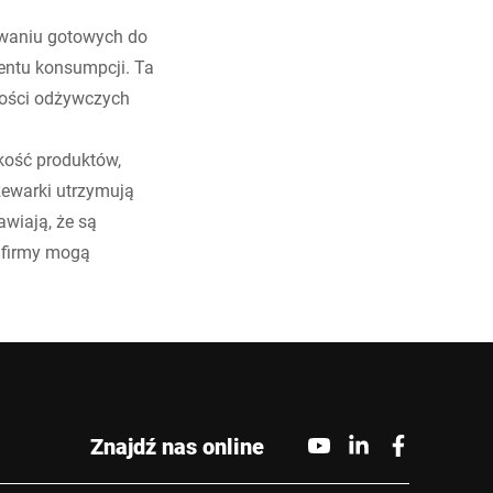
owaniu gotowych do
entu konsumpcji. Ta
tości odżywczych
kość produktów,
zewarki utrzymują
awiają, że są
, firmy mogą
Znajdź nas online