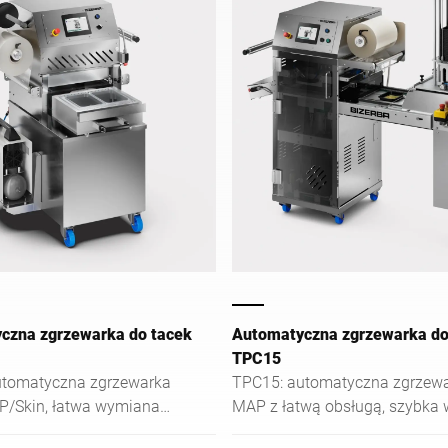
czna zgrzewarka do tacek
Automatyczna zgrzewarka do
TPC15
utomatyczna zgrzewarka
TPC15: automatyczna zgrzew
P/Skin, łatwa wymiana
MAP z łatwą obsługą, szybka
astyczne, kompaktowe
matrycy i podajnika tacek. Ide