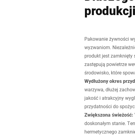
produkcj
Pakowanie żywności wym
wyzwaniom. Niezależnie
produkt jest zamknięt
zastępują powietrze we
środowisko, które spowal
Wydłużony okres przyd
warzywa, dłużej zachow
jakość i atrakcyjny wy
przydatności do spożyc
Zwiększona świeżość:
doskonałym stanie. Ten
hermetycznego zamknię