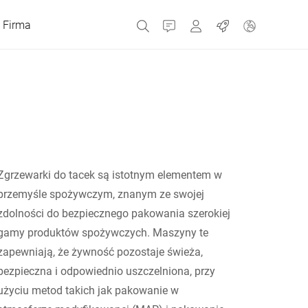
Firma
Kontakt
MyBizerba
Praca
Republika Czeska
Grecja
Zgrzewarki do tacek są istotnym elementem w
przemyśle spożywczym, znanym ze swojej
Holandia
zdolności do bezpiecznego pakowania szerokiej
gamy produktów spożywczych. Maszyny te
Rosja
zapewniają, że żywność pozostaje świeża,
bezpieczna i odpowiednio uszczelniona, przy
użyciu metod takich jak pakowanie w
Hiszpania