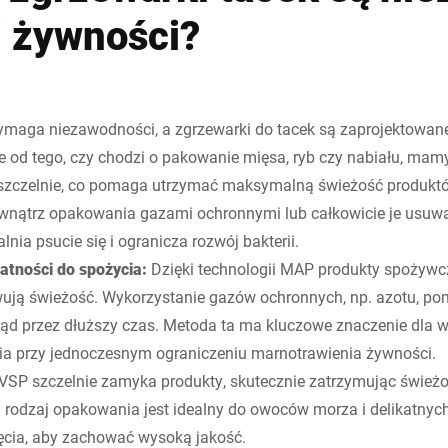
i żywności?
aga niezawodności, a zgrzewarki do tacek są zaprojektowane 
 od tego, czy chodzi o pakowanie mięsa, ryb czy nabiału, mam
y szczelnie, co pomaga utrzymać maksymalną świeżość produk
wnątrz opakowania gazami ochronnymi lub całkowicie je usuwa
nia psucie się i ogranicza rozwój bakterii.
atności do spożycia:
Dzięki technologii MAP produkty spożywcze
ują świeżość. Wykorzystanie gazów ochronnych, np. azotu, po
gląd przez dłuższy czas. Metoda ta ma kluczowe znaczenie dla 
ia przy jednoczesnym ograniczeniu marnotrawienia żywności.
VSP szczelnie zamyka produkty, skutecznie zatrzymując świeżoś
 rodzaj opakowania jest idealny do owoców morza i delikatnyc
cia, aby zachować wysoką jakość.