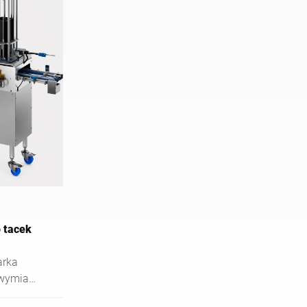
 tacek
arka
 wymiana
alna jako