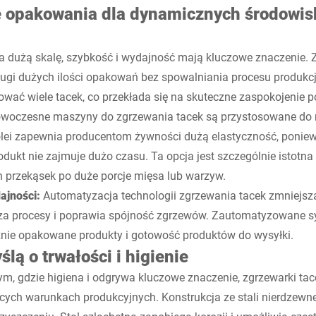
e opakowania dla dynamicznych środowis
a dużą skalę, szybkość i wydajność mają kluczowe znaczenie. Z
ugi dużych ilości opakowań bez spowalniania procesu produkcj
wać wiele tacek, co przekłada się na skuteczne zaspokojenie p
woczesne maszyny do zgrzewania tacek są przystosowane do r
olei zapewnia producentom żywności dużą elastyczność, poniewa
odukt nie zajmuje dużo czasu. Ta opcja jest szczególnie istotna 
h przekąsek po duże porcje mięsa lub warzyw.
ajności:
Automatyzacja technologii zgrzewania tacek zmniejs
sza procesy i poprawia spójność zgrzewów. Zautomatyzowane s
znie opakowane produkty i gotowość produktów do wysyłki.
lą o trwałości i higienie
, gdzie higiena i odgrywa kluczowe znaczenie, zgrzewarki tac
ch warunkach produkcyjnych. Konstrukcja ze stali nierdzewnej