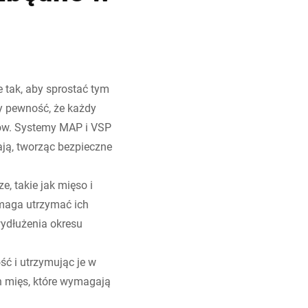
tak, aby sprostać tym
y pewność, że każdy
tów. Systemy MAP i VSP
ją, tworząc bezpieczne
, takie jak mięso i
maga utrzymać ich
wydłużenia okresu
ć i utrzymując je w
h mięs, które wymagają