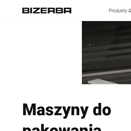
Produkty &
Europa
Ameryka
Azja
Maszyny do
Australia
pakowania