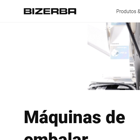
Produtos 
Europa
América
Ásia
Máquinas de
Austrália
embalar