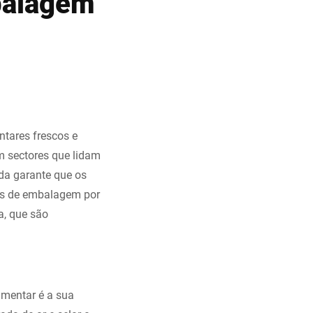
balagem
tares frescos e
m sectores que lidam
da garante que os
as de embalagem por
a, que são
imentar é a sua