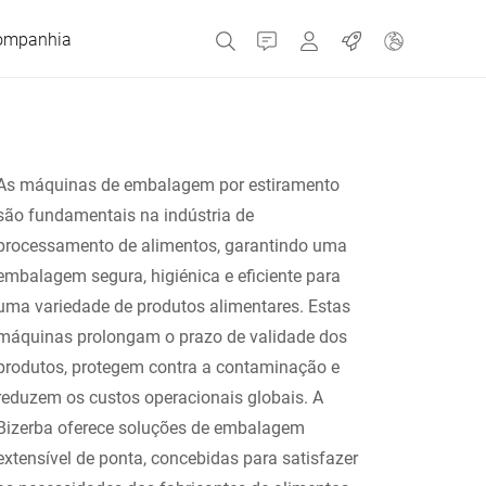
ompanhia
Contato
MyBizerba
Empregos
As máquinas de embalagem por estiramento
República Checa
são fundamentais na indústria de
processamento de alimentos, garantindo uma
Grécia
embalagem segura, higiénica e eficiente para
uma variedade de produtos alimentares. Estas
Holanda
máquinas prolongam o prazo de validade dos
produtos, protegem contra a contaminação e
Rússia
reduzem os custos operacionais globais. A
Bizerba oferece soluções de embalagem
extensível de ponta, concebidas para satisfazer
Espanha