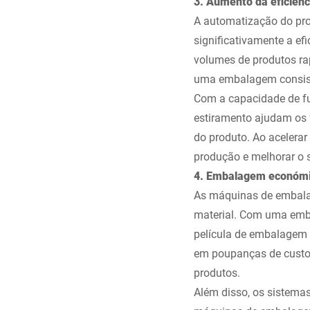
3. Aumento da eficiênc
A automatização do pr
significativamente a e
volumes de produtos r
uma embalagem consist
Com a capacidade de f
estiramento ajudam os 
do produto. Ao acelera
produção e melhorar o 
4. Embalagem económic
As máquinas de embala
material. Com uma emba
película de embalagem p
em poupanças de custos
produtos.
Além disso, os sistema