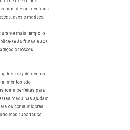
ada de ar e selar a
os produtos alimentares
escas, aves e marisco,
durante mais tempo, o
plica-se às frutas e aos
adiços e frescos
umprir os regulamentos
 alimentos são
s torna perfeitas para
 estas máquinas ajudam
para os consumidores.
ndo-lhes suportar os