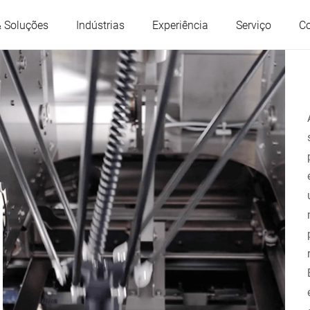
& Soluções
Indústrias
Experiência
Serviço
C
Áustria
Bélgica
França
Alemanha
Hungria
Itália
Polônia
Portugal
Serbia
Eslováquia