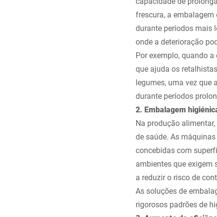
capacidade de prolongar
frescura, a embalagem 
durante períodos mais l
onde a deterioração p
Por exemplo, quando a 
que ajuda os retalhista
legumes, uma vez que a
durante períodos prolo
2. Embalagem higiénic
Na produção alimentar,
de saúde. As máquinas 
concebidas com superfíc
ambientes que exigem 
a reduzir o risco de c
As soluções de embalag
rigorosos padrões de h