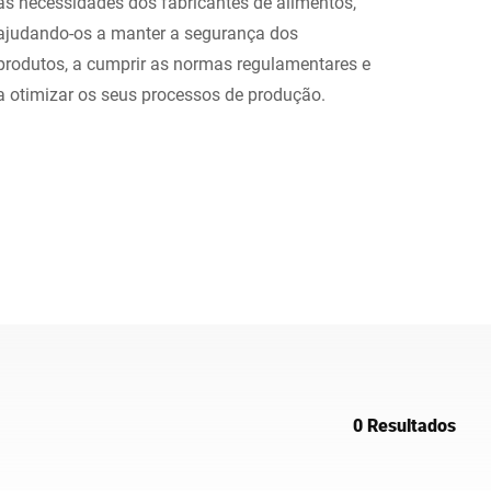
as necessidades dos fabricantes de alimentos,
ajudando-os a manter a segurança dos
Ucrânia
produtos, a cumprir as normas regulamentares e
a otimizar os seus processos de produção.
0 Resultados