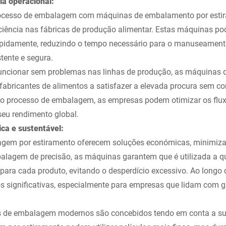
ia operacional:
ocesso de embalagem com máquinas de embalamento por esti
ficiência nas fábricas de produção alimentar. Estas máquinas 
apidamente, reduzindo o tempo necessário para o manuseament
ente e segura.
uncionar sem problemas nas linhas de produção, as máquinas
fabricantes de alimentos a satisfazer a elevada procura sem c
r o processo de embalagem, as empresas podem otimizar os flux
seu rendimento global.
a e sustentável:
gem por estiramento oferecem soluções económicas, minimiza
lagem de precisão, as máquinas garantem que é utilizada a qu
ara cada produto, evitando o desperdício excessivo. Ao longo d
 significativas, especialmente para empresas que lidam com 
s de embalagem modernos são concebidos tendo em conta a sus