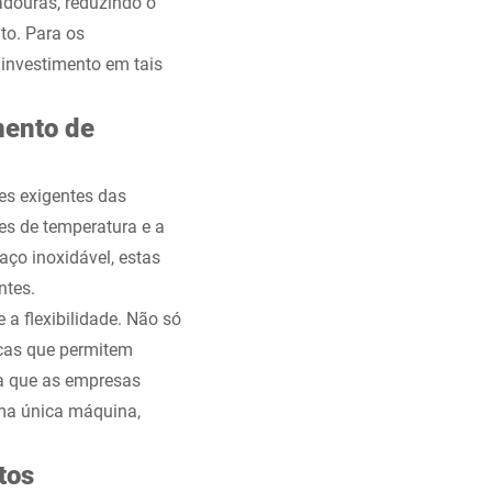
adouras, reduzindo o
to. Para os
 investimento em tais
mento de
es exigentes das
es de temperatura e a
aço inoxidável, estas
ntes.
a flexibilidade. Não só
cas que permitem
ca que as empresas
uma única máquina,
tos