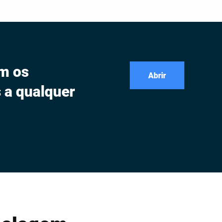
m os
Abrir
 a qualquer