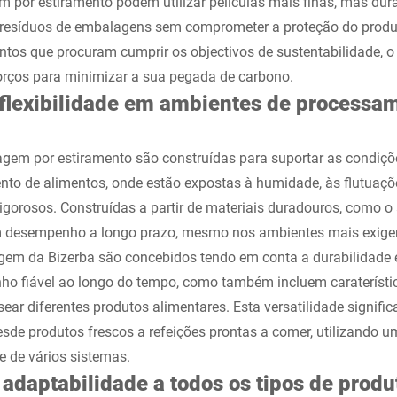
por estiramento podem utilizar películas mais finas, mas dur
resíduos de embalagens sem comprometer a proteção do produ
tos que procuram cumprir os objectivos de sustentabilidade, o
rços para minimizar a sua pegada de carbono.
 flexibilidade em ambientes de processa
em por estiramento são construídas para suportar as condiçõ
nto de alimentos, onde estão expostas à humidade, às flutuaçõ
gorosos. Construídas a partir de materiais duradouros, como o 
desempenho a longo prazo, mesmo nos ambientes mais exige
em da Bizerba são concebidos tendo em conta a durabilidade e 
o fiável ao longo do tempo, como também incluem caraterísti
ear diferentes produtos alimentares. Esta versatilidade signifi
sde produtos frescos a refeições prontas a comer, utilizando 
e de vários sistemas.
 adaptabilidade a todos os tipos de produ