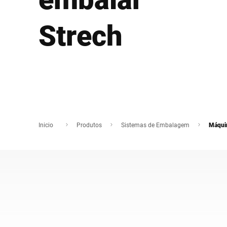
África
Strech
Site global
Inicio
Produtos
Sistemas de Embalagem
Máqui