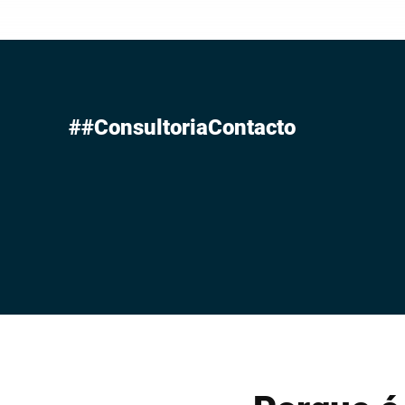
##ConsultoriaContacto