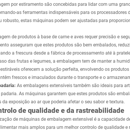
gem por estiramento são concebidas para lidar com uma grand
tornando-as ferramentas indispensáveis para os processadores d
ou robusto, estas máquinas podem ser ajustadas para proporci
gem de produtos à base de carne e aves requer precisão e seg
nto asseguram que estes produtos são bem embalados, reduzi
ando a frescura desde a fábrica de processamento até à pratel
aso das frutas e legumes, a embalagem tem de manter a humida
stiráveis oferecem a solução perfeita, envolvendo os produtos
têm frescos e imaculados durante o transporte e o armazena
padaria:
As embalagens extensíveis também são ideais para art
 padaria. As máquinas garantem que estes produtos são embala
da exposição ao ar que poderia afetar o seu sabor e textura.
trolo de qualidade e da rastreabilidade
ização de máquinas de embalagem extensível é a capacidade de
limentar mais amplos para um melhor controlo de qualidade e r