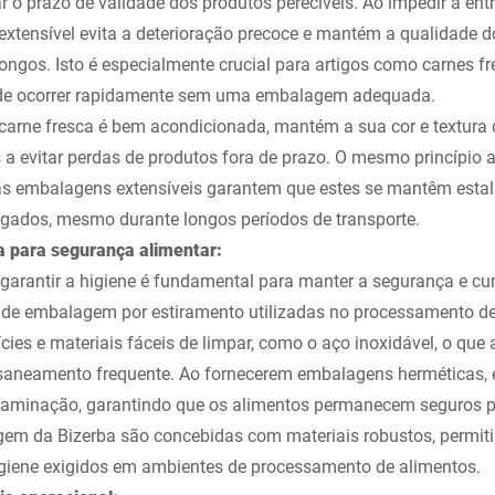
 o prazo de validade dos produtos perecíveis. Ao impedir a entr
extensível evita a deterioração precoce e mantém a qualidade d
ongos. Isto é especialmente crucial para artigos como carnes fr
ode ocorrer rapidamente sem uma embalagem adequada.
carne fresca é bem acondicionada, mantém a sua cor e textura 
s a evitar perdas de produtos fora de prazo. O mesmo princípio a
s embalagens extensíveis garantem que estes se mantêm estal
ngados, mesmo durante longos períodos de transporte.
a para segurança alimentar:
 garantir a higiene é fundamental para manter a segurança e c
de embalagem por estiramento utilizadas no processamento de
ies e materiais fáceis de limpar, como o aço inoxidável, o que a
saneamento frequente. Ao fornecerem embalagens herméticas,
ontaminação, garantindo que os alimentos permanecem seguros 
em da Bizerba são concebidas com materiais robustos, permiti
igiene exigidos em ambientes de processamento de alimentos.