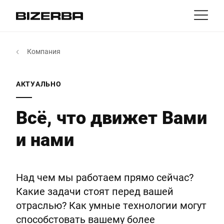
Контакт
назад
Компания
MyBizerba
Продукты и решения
Европа
Работа
АКТУАЛЬНО
ru
Америка
Отрасли
Всё, что движет Вами
и нами
Азия
Опыт
Австралия
Услуги
Над чем мы работаем прямо сейчас?
Какие задачи стоят перед вашей
Африка
отраслью? Как умные технологии могут
Компания
способстовать вашему более